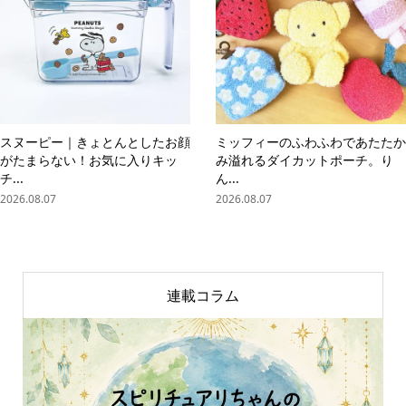
スヌーピー｜きょとんとしたお顔
ミッフィーのふわふわであたたか
がたまらない！お気に入りキッ
み溢れるダイカットポーチ。り
チ...
ん...
2026.08.07
2026.08.07
連載コラム
online store
company info
contact us
share me!