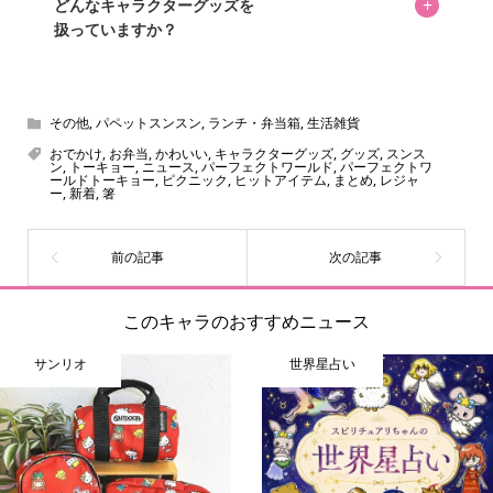
め、正確な情報をお伝えできないからです。
+
どんなキャラクターグッズを
扱っていますか？
スヌーピー、ミッフィー、サンリオ、ディズニー、おぱん
ちゅうさぎ、パペットスンスン……あげるとキリがありませ
ん！200種以上のトレンディなキャラクターやアニメキャラ
その他
,
パペットスンスン
,
ランチ・弁当箱
,
生活雑貨
をご紹介しています。生まれたばかりの新しいキャラクタ
おでかけ
,
お弁当
,
かわいい
,
キャラクターグッズ
,
グッズ
,
スンス
ン
,
トーキョー
,
ニュース
,
パーフェクトワールド
,
パーフェクトワ
ーをいち早く皆さんにお届けすることも、私たちの使命の
ールドトーキョー
,
ピクニック
,
ヒットアイテム
,
まとめ
,
レジャ
ー
,
新着
,
箸
ひとつです。
このキャラのおすすめニュース
サンリオ
世界星占い