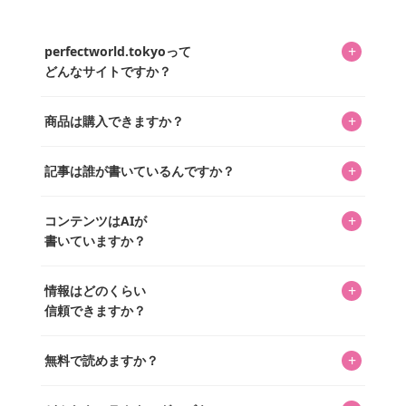
+
perfectworld.tokyoって
どんなサイトですか？
キャラクターとそのグッズの楽しさと素敵さを皆さんに知
+
商品は購入できますか？
ってもらうニュースサイトです。運営はキャラグッズコレ
クターであるパーフェクト・ワールド株式会社と編集長KOS
編集部が運営するコレクターズオンラインショップ
を中心に行われており、私たちは実際に40,000種のキャラグ
+
記事は誰が書いているんですか？
「perfectworld.shop」で、ほとんど全てのアイテムを購
ッズを扱うオンラインショップ「perfectworld.shop」のた
入・予約申し込みできます。多くの記事の最下部にリンク
キャラグッズファンの編集部メンバーがひとつひとつ書い
めに、商品をひとつずつ選び、写真を撮っています。
があり、そこからジャンプできます。
+
コンテンツはAIが
ています。記事内の99%を超えるほぼすべての写真も、1枚
書いていますか？
ずつ心を込めて自分たちで撮影したものです。さらに、10
年以上のコレクター経験を持ち、自身で40,000点のキャラグ
いいえ。全てのコンテンツはキャラグッズファンの人間が
ッズを収集し、月に1,000点の新商品を選定・購入する編集
+
情報はどのくらい
書いています。AIは使用していません。編集長KOSが最終確
長KOSが全記事を監修しています。
信頼できますか？
認を行い、手動で更新しています。
私見たっぷりに書いていますが、ファンとしての正直な思
+
無料で読めますか？
いをお届けすることは保証します。なお、記事内に価格は
掲載していません。価格は店舗や時期によって変動するた
はい、全て無料です。