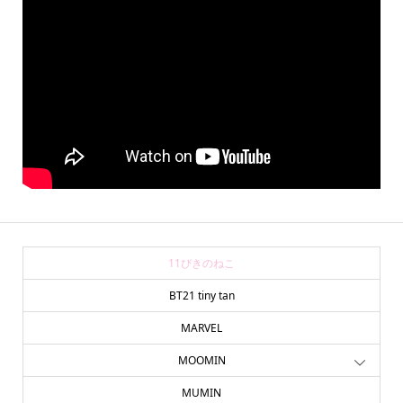
11ぴきのねこ
BT21 tiny tan
MARVEL
MOOMIN
online store
company info
contact us
share me!
MUMIN