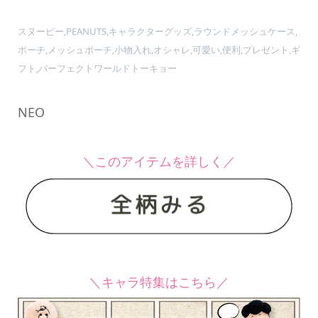
スヌーピー,PEANUTS,キャラクターグッズ,ラウンドメッシュケース,
ポーチ,メッシュポーチ,小物入れ,オシャレ,可愛い,便利,プレゼント,ギ
フト,パーフェクトワールドトーキョー
NEO
＼このアイテムを詳しく／
＼キャラ特集はこちら／