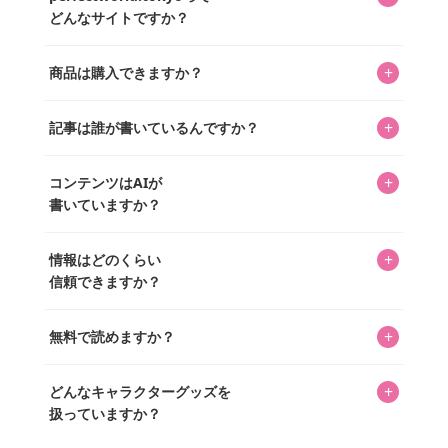
どんなサイトですか？
キャラクターとそのグッズの楽しさと素敵さを皆さんに知
+
商品は購入できますか？
ってもらうニュースサイトです。運営はキャラグッズコレ
クターであるパーフェクト・ワールド株式会社と編集長KOS
編集部が運営するコレクターズオンラインショップ
を中心に行われており、私たちは実際に40,000種のキャラグ
+
記事は誰が書いているんですか？
「perfectworld.shop」で、ほとんど全てのアイテムを購
ッズを扱うオンラインショップ「perfectworld.shop」のた
入・予約申し込みできます。多くの記事の最下部にリンク
キャラグッズファンの編集部メンバーがひとつひとつ書い
めに、商品をひとつずつ選び、写真を撮っています。
があり、そこからジャンプできます。
+
コンテンツはAIが
ています。記事内の99%を超えるほぼすべての写真も、1枚
書いていますか？
ずつ心を込めて自分たちで撮影したものです。さらに、10
年以上のコレクター経験を持ち、自身で40,000点のキャラグ
いいえ。全てのコンテンツはキャラグッズファンの人間が
ッズを収集し、月に1,000点の新商品を選定・購入する編集
+
情報はどのくらい
書いています。AIは使用していません。編集長KOSが最終確
長KOSが全記事を監修しています。
信頼できますか？
認を行い、手動で更新しています。
私見たっぷりに書いていますが、ファンとしての正直な思
+
無料で読めますか？
いをお届けすることは保証します。なお、記事内に価格は
掲載していません。価格は店舗や時期によって変動するた
はい、全て無料です。
め、正確な情報をお伝えできないからです。
+
どんなキャラクターグッズを
扱っていますか？