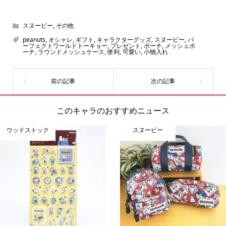
スヌーピー、ミッフィー、サンリオ、ディズニー、おぱん
ちゅうさぎ、パペットスンスン……あげるとキリがありませ
ん！200種以上のトレンディなキャラクターやアニメキャラ
スヌーピー
,
その他
をご紹介しています。生まれたばかりの新しいキャラクタ
peanuts
,
オシャレ
,
ギフト
,
キャラクターグッズ
,
スヌーピー
,
パ
ーフェクトワールドトーキョー
,
プレゼント
,
ポーチ
,
メッシュポ
ーをいち早く皆さんにお届けすることも、私たちの使命の
ーチ
,
ラウンドメッシュケース
,
便利
,
可愛い
,
小物入れ
ひとつです。
このキャラのおすすめニュース
ウッドストック
スヌーピー