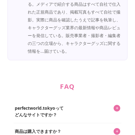
る。メディアで紹介する商品はすべて自社で仕入
れた正規商品であり、掲載写真もすべて自社で撮
影。実際に商品を確認したうえで記事を執筆し、
キャラクターグッズ業界の最新情報や商品レビュ
ーを発信している。販売事業者・撮影者・編集者
の三つの立場から、キャラクターグッズに関する
情報を...届けている。
FAQ
+
perfectworld.tokyoって
どんなサイトですか？
キャラクターとそのグッズの楽しさと素敵さを皆さんに知
+
商品は購入できますか？
ってもらうニュースサイトです。運営はキャラグッズコレ