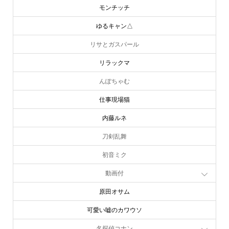
モンチッチ
ゆるキャン△
リサとガスパール
リラックマ
んぽちゃむ
仕事現場猫
内藤ルネ
刀剣乱舞
初音ミク
動画付
原田オサム
可愛い嘘のカワウソ
online store
company info
contact us
share me!
名探偵コナン