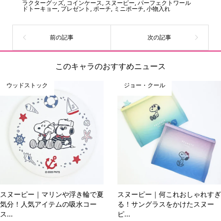
ラクターグッズ
,
コインケース
,
スヌーピー
,
パーフェクトワール
ーをいち早く皆さんにお届けすることも、私たちの使命の
ドトーキョー
,
プレゼント
,
ポーチ
,
ミニポーチ
,
小物入れ
ひとつです。
このキャラのおすすめニュース
ウッドストック
ジョー・クール
スヌーピー｜マリンや浮き輪で夏
スヌーピー｜何これおしゃれすぎ
気分！人気アイテムの吸水コー
る！サングラスをかけたスヌー
ス...
ピ...