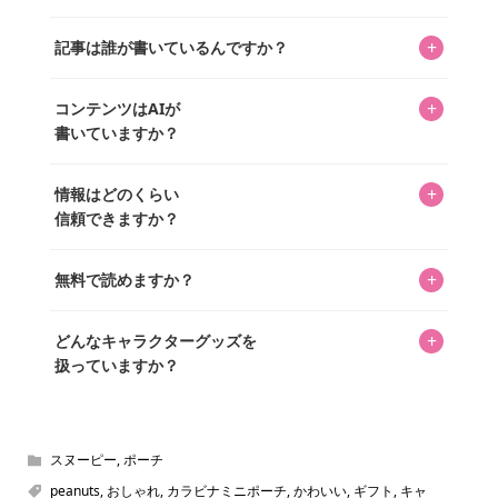
クターであるパーフェクト・ワールド株式会社と編集長KOS
編集部が運営するコレクターズオンラインショップ
を中心に行われており、私たちは実際に40,000種のキャラグ
+
記事は誰が書いているんですか？
「perfectworld.shop」で、ほとんど全てのアイテムを購
ッズを扱うオンラインショップ「perfectworld.shop」のた
入・予約申し込みできます。多くの記事の最下部にリンク
キャラグッズファンの編集部メンバーがひとつひとつ書い
めに、商品をひとつずつ選び、写真を撮っています。
があり、そこからジャンプできます。
+
コンテンツはAIが
ています。記事内の99%を超えるほぼすべての写真も、1枚
書いていますか？
ずつ心を込めて自分たちで撮影したものです。さらに、10
年以上のコレクター経験を持ち、自身で40,000点のキャラグ
いいえ。全てのコンテンツはキャラグッズファンの人間が
ッズを収集し、月に1,000点の新商品を選定・購入する編集
+
情報はどのくらい
書いています。AIは使用していません。編集長KOSが最終確
長KOSが全記事を監修しています。
信頼できますか？
認を行い、手動で更新しています。
私見たっぷりに書いていますが、ファンとしての正直な思
+
無料で読めますか？
いをお届けすることは保証します。なお、記事内に価格は
掲載していません。価格は店舗や時期によって変動するた
はい、全て無料です。
め、正確な情報をお伝えできないからです。
+
どんなキャラクターグッズを
扱っていますか？
スヌーピー、ミッフィー、サンリオ、ディズニー、おぱん
ちゅうさぎ、パペットスンスン……あげるとキリがありませ
ん！200種以上のトレンディなキャラクターやアニメキャラ
スヌーピー
,
ポーチ
をご紹介しています。生まれたばかりの新しいキャラクタ
peanuts
,
おしゃれ
,
カラビナミニポーチ
,
かわいい
,
ギフト
,
キャ