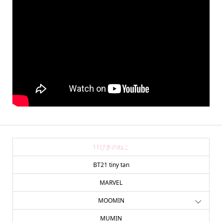
11ぴきのねこ
BT21 tiny tan
MARVEL
MOOMIN
MUMIN