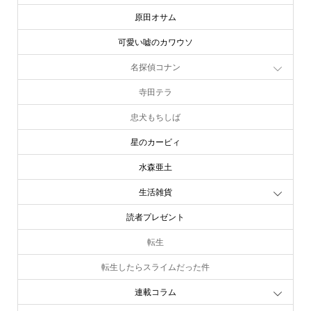
原田オサム
可愛い嘘のカワウソ
名探偵コナン
寺田テラ
忠犬もちしば
星のカービィ
水森亜土
生活雑貨
読者プレゼント
転生
転生したらスライムだった件
連載コラム