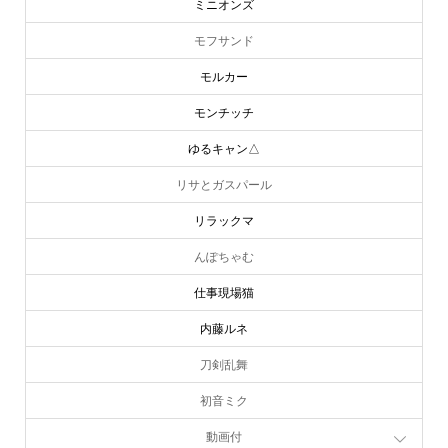
ミニオンズ
モフサンド
モルカー
モンチッチ
ゆるキャン△
リサとガスパール
リラックマ
んぽちゃむ
仕事現場猫
内藤ルネ
刀剣乱舞
初音ミク
動画付