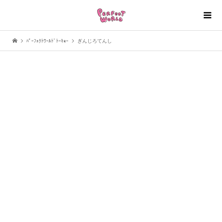
ﾊﾟｰﾌｪｸﾄﾜｰﾙﾄﾞﾄｰｷｮｰ
ぎんじろてんし