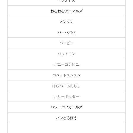
ドラえもん
ねむねむアニマルズ
ノンタン
バーバパパ
バービー
バットマン
バニーコンビニ
パペットスンスン
はらぺこあおむし
ハリーポッター
パワーパフガールズ
パンどろぼう
ピーターラビット