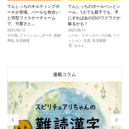
てんしっちのキルティングポ
てんしっちのボールペンとシ
ーチが登場。パールな色合い
ール。1人でも親子でも、手
と羽型ファスナーチャーム
にすればあの日のワクワクが
で、可愛さと...
蘇るかも！
2025.06.12
2025.06.11
その他
,
ファッション
,
ポーチ
,
収納
シール・ステッカー
,
その他
,
ファ
用品
,
生活雑貨
ッション
,
文具
,
生活雑貨
セカイ
連載コラム

