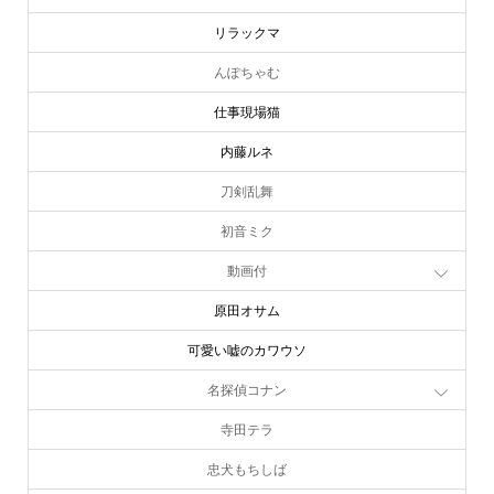
リサとガスパール
リラックマ
んぽちゃむ
仕事現場猫
内藤ルネ
刀剣乱舞
初音ミク
動画付
原田オサム
可愛い嘘のカワウソ
名探偵コナン
寺田テラ
忠犬もちしば