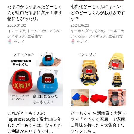
たまごからうまれたどーもく
七変化どーもくんにキュン！
んが紅白だるまに変身！贈り
どのどーもくんがお好きです
物にもぴったり。
か？
2025.01.02
2024.06.23
インテリア
,
ドール・ぬいぐるみ・
キーホルダー
,
その他
,
ドール・ぬ
フィギュア
,
生活雑貨
いぐるみ・フィギュア
,
生活雑貨
セカイ
セカイ
ファッション
インテリア
これがどーもくんの
どーもくん 生活雑貨：大河ド
JapaneseStyle！富士山に扮
ラマ「どうする家康」で家康
したどーもくんは、なんだか
に興味を持った人大集合！ワ
ご利益がありそうです...
クワクしち...