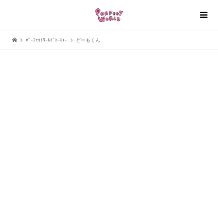
ﾊﾟｰﾌｪｸﾄﾜｰﾙﾄﾞﾄｰｷｮｰ
どーもくん