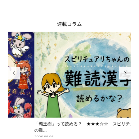
連載コラム


「覇王樹」って読める？ ★★★☆☆ スピリチュアリちゃん
ス
の難...
202
2026.08.06