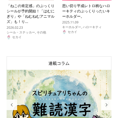
「ねこの肯定感」のぷっくり
思い切り平成レトロ柄なハロ
シールが予約開始！「はむに
ーキティのぷっくりったいキ
ぎり」や「ねむねむアニマル
ーホルダー。
ズ」も！り...
2025.11.09
キーホルダー
,
ハローキティ
2026.02.23
セカイ
シール・ステッカー
,
その他
セカイ
連載コラム

