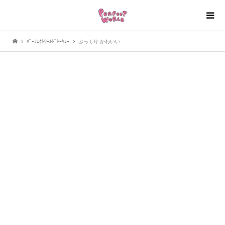
ﾊﾟｰﾌｪｸﾄﾜｰﾙﾄﾞﾄｰｷｮｰ
ぷっくり かわいい