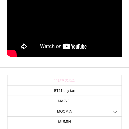
11ぴきのねこ
BT21 tiny tan
MARVEL
MOOMIN
MUMIN