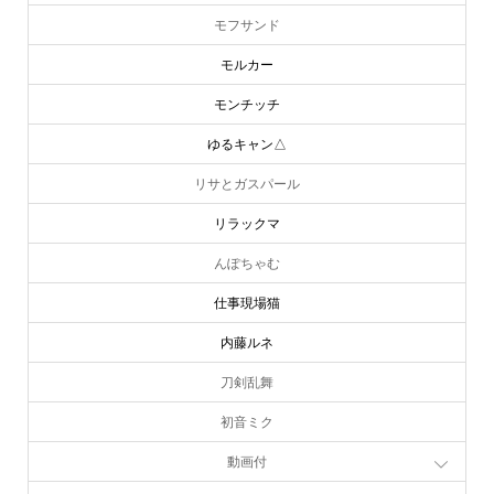
モフサンド
モルカー
モンチッチ
ゆるキャン△
リサとガスパール
リラックマ
んぽちゃむ
仕事現場猫
内藤ルネ
刀剣乱舞
初音ミク
動画付