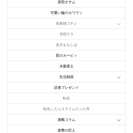
原田オサム
可愛い嘘のカワウソ
名探偵コナン
寺田テラ
忠犬もちしば
星のカービィ
水森亜土
生活雑貨
読者プレゼント
転生
転生したらスライムだった件
連載コラム
進撃の巨人