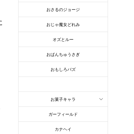
おさるのジョージ
に
おじゃ魔女どれみ
オズとルー
部
おぱんちゅうさぎ
おもしろバズ
お文具といっしょ
お菓子キャラ
チ
ガーフィールド
ア
カナヘイ