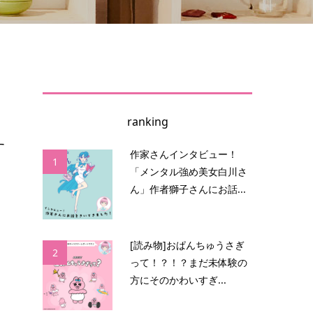
ranking
す
作家さんインタビュー！
1
「メンタル強め美女白川さ
ん」作者獅子さんにお話...
に
[読み物]おぱんちゅうさぎ
2
って！？！？まだ未体験の
方にそのかわいすぎ...