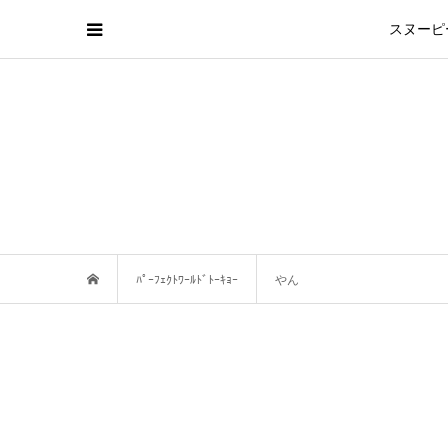
スヌーピ
ﾊﾟｰﾌｪｸﾄﾜｰﾙﾄﾞﾄｰｷｮｰ
やん