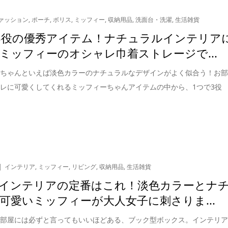
ァッション
,
ポーチ
,
ボリス
,
ミッフィー
,
収納用品
,
洗面台・洗濯
,
生活雑貨
3役の優秀アイテム！ナチュラルインテリア
ミッフィーのオシャレ巾着ストレージで...
ーちゃんといえば淡色カラーのナチュラルなデザインがよく似合う！お
レに可愛くしてくれるミッフィーちゃんアイテムの中から、1つで3役
インテリア
,
ミッフィー
,
リビング
,
収納用品
,
生活雑貨
インテリアの定番はこれ！淡色カラーとナ
可愛いミッフィーが大人女子に刺さりま...
な部屋には必ずと言ってもいいほどある、ブック型ボックス。インテリ