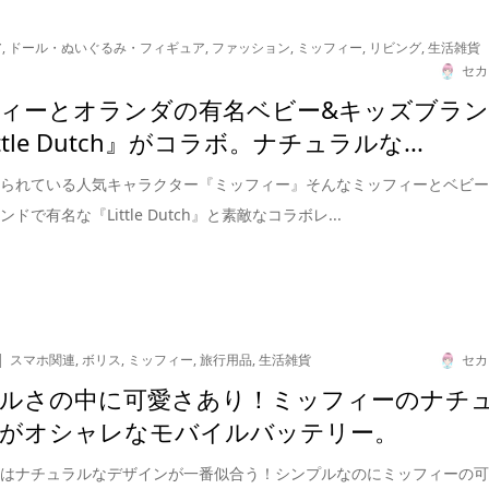
ア
,
ドール・ぬいぐるみ・フィギュア
,
ファッション
,
ミッフィー
,
リビング
,
生活雑貨
セカ
ィーとオランダの有名ベビー&キッズブラ
ttle Dutch』がコラボ。ナチュラルな...
られている人気キャラクター『ミッフィー』そんなミッフィーとベビー
ドで有名な『Little Dutch』と素敵なコラボレ...
スマホ関連
,
ボリス
,
ミッフィー
,
旅行用品
,
生活雑貨
セカ
ルさの中に可愛さあり！ミッフィーのナチ
がオシャレなモバイルバッテリー。
ーはナチュラルなデザインが一番似合う！シンプルなのにミッフィーの