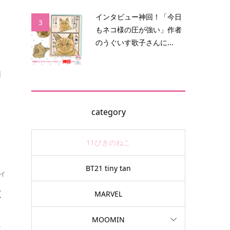
インタビュー神回！「今日
3
もネコ様の圧が強い」作者
可
のうぐいす歌子さんに...
。
回
category
11ぴきのねこ
BT21 tiny tan
イ
と
MARVEL
MOOMIN
々