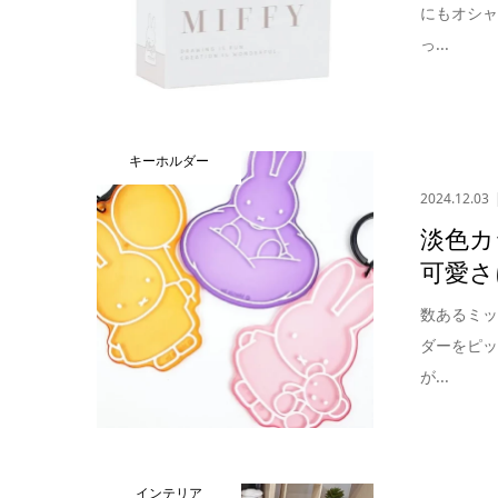
にもオシ
っ...
キーホルダー
2024.12.03
淡色カ
可愛さ
数あるミ
ダーをピ
が...
インテリア