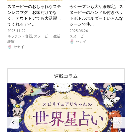
スヌーピーのおしゃれなステ
今シーズンも大活躍確定。ス
ンレスマグ！お家だけでな
ヌーピーのハンドル付きペッ
く、アウトドアでも大活躍し
トボトルホルダー！いろんな
てくれるアイ...
シーンで使...
2025.11.22
2025.06.24
キッチン・食器
,
スヌーピー
,
生活
スヌーピー
雑貨
セカイ
セカイ
連載コラム

