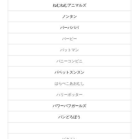
ねむねむアニマルズ
ノンタン
バーバパパ
バービー
バットマン
バニーコンビニ
パペットスンスン
はらぺこあおむし
ハリーポッター
パワーパフガールズ
パンどろぼう
ピーターラビット