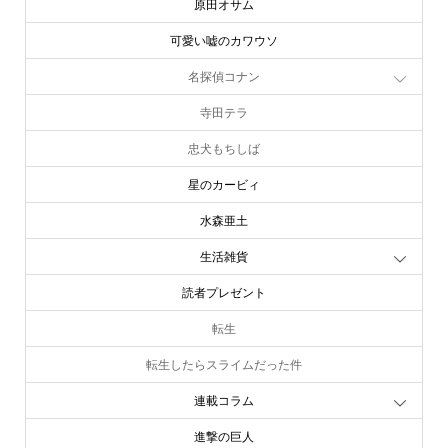
原田オサム
可愛い嘘のカワウソ
名探偵コナン
寺田テラ
忠犬もちしば
星のカービィ
水森亜土
生活雑貨
読者プレゼント
転生
転生したらスライムだった件
連載コラム
進撃の巨人