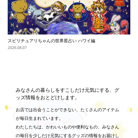
スピリチュアリちゃんの世界星占い ハワイ編
ス
2026.08.07
202
みなさんの暮らしをすこしだけ元気にする、グ
ッズ情報をおとどけします。
お店では出会うことができない、たくさんのアイテム
が毎日生まれています。
わたしたちは、かわいいものや便利なもの、みなさん
の毎日を少しだけ元気にするグッズの情報をお届けし