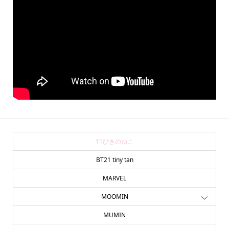
11ぴきのねこ
BT21 tiny tan
MARVEL
MOOMIN
MUMIN