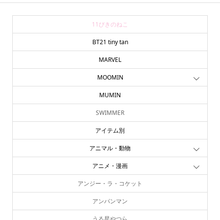
11ぴきのねこ
BT21 tiny tan
MARVEL
MOOMIN
MUMIN
SWIMMER
アイテム別
アニマル・動物
アニメ・漫画
アンジー・ラ・コケット
アンパンマン
うる星やつら