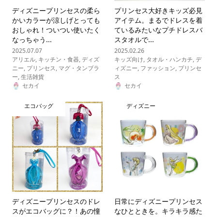
ディズニープリンセスの柔ら
プリンセス大好きキッズ必見
かいカラーが涼しげとっても
アイテム。まるでドレスを着
おしゃれ！ついつい使いたく
ているみたいなプチドレスバ
なっちゃう...
スタオルで...
2025.07.07
2025.02.26
アリエル
,
キッチン・食器
,
ディズ
キッズ向け
,
タオル・ハンカチ
,
デ
ニー
,
プリンセス
,
マグ・タンブラ
ィズニー
,
ファッション
,
プリンセ
ー
,
生活雑貨
ス
セカイ
セカイ
エコバッグ
ディズニー
ディズニープリンセスのドレ
日常にディズニープリンセス
スがエコバッグに？！あの憧
なひとときを。キラキラ感た