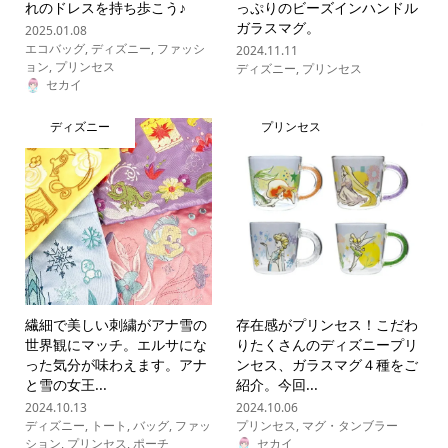
れのドレスを持ち歩こう♪
っぷりのビーズインハンドル
ガラスマグ。
2025.01.08
エコバッグ
,
ディズニー
,
ファッシ
2024.11.11
ョン
,
プリンセス
ディズニー
,
プリンセス
セカイ
ディズニー
プリンセス
繊細で美しい刺繍がアナ雪の
存在感がプリンセス！こだわ
世界観にマッチ。エルサにな
りたくさんのディズニープリ
った気分が味わえます。アナ
ンセス、ガラスマグ４種をご
と雪の女王...
紹介。今回...
2024.10.13
2024.10.06
ディズニー
,
トート
,
バッグ
,
ファッ
プリンセス
,
マグ・タンブラー
ション
,
プリンセス
,
ポーチ
セカイ