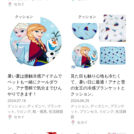
セカイ
クッション
クッション
暑い夏は接触冷感アイテムで
見た目も触り心地も冷たく
ペットも一緒にクールダウ
て、暑い日に最適！アナと雪
ン。アナ雪柄で気分までひん
の女王の冷感ブランケットと
やりできます！
クッション。
2024.07.16
2024.06.29
クッション
,
ディズニー
,
ブランケ
クッション
,
ディズニー
,
ブランケ
ット
,
リビング
,
枕・寝具
,
生活雑貨
ット
,
プリンセス
,
リビング
,
生活雑
セカイ
貨
セカイ