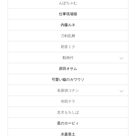
んぽちゃむ
仕事現場猫
内藤ルネ
刀剣乱舞
初音ミク
動画付
原田オサム
可愛い嘘のカワウソ
名探偵コナン
寺田テラ
忠犬もちしば
星のカービィ
水森亜土