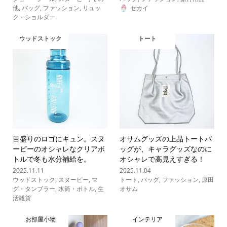
他
,
バッグ
,
ファッション
,
リュッ
セカイ
ク・ショルダー
ウッドストック
トート
目盛りのロゴにキュン。スヌ
オサムグッズの上品トートバ
ーピーのオシャレなクリアボ
ッグが、キャラグッズなのに
トルで冬も水分補給を。
オシャレで高見えすぎる！
2025.11.11
2025.11.04
ウッドストック
,
スヌーピー
,
マ
トート
,
バッグ
,
ファッション
,
原田
グ・タンブラー
,
水筒・ボトル
,
生
オサム
活雑貨
お部屋小物
インテリア