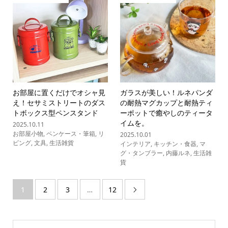
お部屋に置くだけでオシャ見
ガラスが美しい！ルネパンダ
え！セサミストリートのダス
の耐熱マグカップと耐熱ティ
トボックス型ペンスタンド
ーポットで癒やしのティータ
イムを。
2025.10.11
お部屋小物
,
ペンケース・筆箱
,
リ
2025.10.01
ビング
,
文具
,
生活雑貨
インテリア
,
キッチン・食器
,
マ
グ・タンブラー
,
内藤ルネ
,
生活雑
貨
1
2
3
…
12
