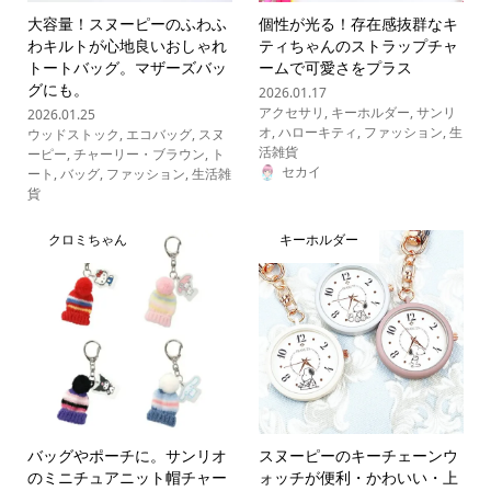
大容量！スヌーピーのふわふ
個性が光る！存在感抜群なキ
わキルトが心地良いおしゃれ
ティちゃんのストラップチャ
トートバッグ。マザーズバッ
ームで可愛さをプラス
グにも。
2026.01.17
アクセサリ
,
キーホルダー
,
サンリ
2026.01.25
オ
,
ハローキティ
,
ファッション
,
生
ウッドストック
,
エコバッグ
,
スヌ
活雑貨
ーピー
,
チャーリー・ブラウン
,
ト
セカイ
ート
,
バッグ
,
ファッション
,
生活雑
貨
クロミちゃん
キーホルダー
バッグやポーチに。サンリオ
スヌーピーのキーチェーンウ
のミニチュアニット帽チャー
ォッチが便利・かわいい・上