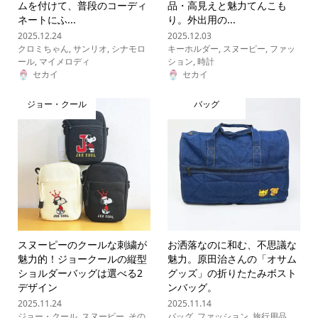
ムを付けて、普段のコーディ
品・高見えと魅力てんこも
ネートにふ...
り。外出用の...
2025.12.24
2025.12.03
クロミちゃん
,
サンリオ
,
シナモロ
キーホルダー
,
スヌーピー
,
ファッ
ール
,
マイメロディ
ション
,
時計
セカイ
セカイ
ジョー・クール
バッグ
スヌーピーのクールな刺繍が
お洒落なのに和む、不思議な
魅力的！ジョークールの縦型
魅力。原田治さんの「オサム
ショルダーバッグは選べる2
グッズ」の折りたたみボスト
デザイン
ンバッグ。
2025.11.24
2025.11.14
ジョー・クール
,
スヌーピー
,
その
バッグ
,
ファッション
,
旅行用品