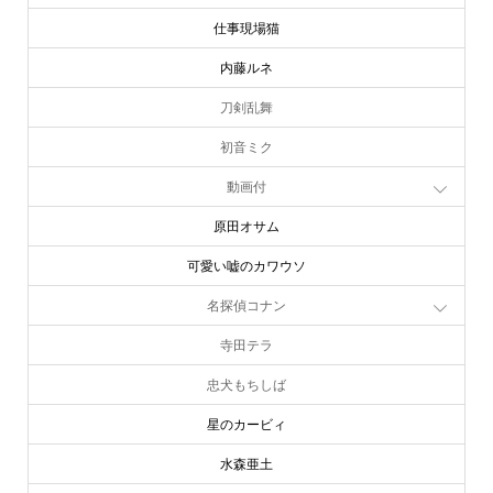
仕事現場猫
内藤ルネ
刀剣乱舞
初音ミク
動画付
原田オサム
可愛い嘘のカワウソ
名探偵コナン
寺田テラ
忠犬もちしば
星のカービィ
水森亜土