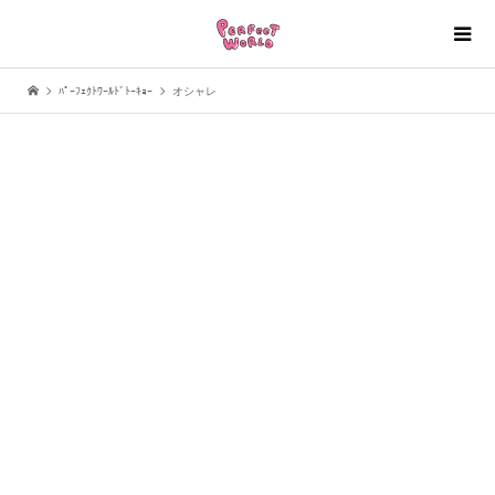
ﾊﾟｰﾌｪｸﾄﾜｰﾙﾄﾞﾄｰｷｮｰ
オシャレ