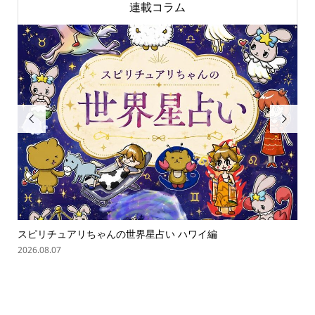
連載コラム


スピリチュアリちゃんの世界星占い ハワイ編
ス
2026.08.07
202