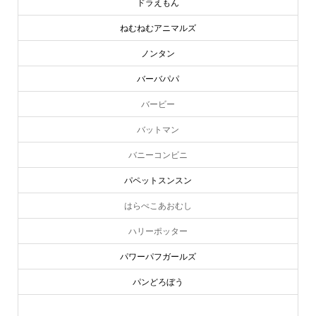
ドラえもん
ねむねむアニマルズ
ノンタン
バーバパパ
バービー
バットマン
バニーコンビニ
パペットスンスン
はらぺこあおむし
ハリーポッター
パワーパフガールズ
パンどろぼう
ピーターラビット