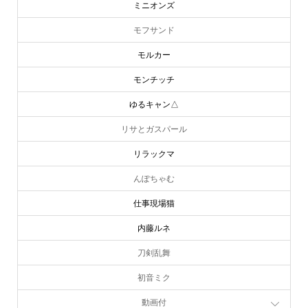
ミニオンズ
モフサンド
モルカー
モンチッチ
ゆるキャン△
リサとガスパール
リラックマ
んぽちゃむ
仕事現場猫
内藤ルネ
刀剣乱舞
初音ミク
動画付