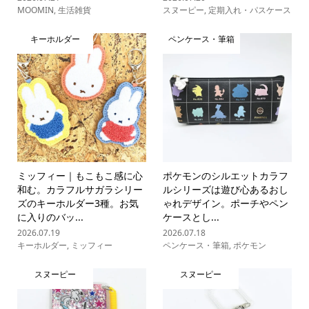
MOOMIN
,
生活雑貨
スヌーピー
,
定期入れ・パスケース
キーホルダー
ペンケース・筆箱
ミッフィー｜もこもこ感に心
ポケモンのシルエットカラフ
和む。カラフルサガラシリー
ルシリーズは遊び心あるおし
ズのキーホルダー3種。お気
ゃれデザイン。ポーチやペン
に入りのバッ...
ケースとし...
2026.07.19
2026.07.18
キーホルダー
,
ミッフィー
ペンケース・筆箱
,
ポケモン
スヌーピー
スヌーピー