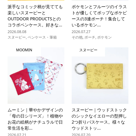
派手なコミック柄が見てても
ポケモンとフルーツのイラス
楽しいスヌーピーと
トが優しくてポップなポケピ
OUTDOOR PRODUCTSとの
ースの3連ポーチ！集合して
コラボペンケース。好きな...
いるポケモン...
2026.08.08
2026.07.27
スヌーピー
,
ペンケース・筆箱
その他
,
ポーチ
,
ポケモン
MOOMIN
スヌーピー
ムーミン｜華やかデザインの
スヌーピー｜ウッドストック
「母の日シリーズ」！植物や
のシックなイエローの型押し
お花の絵柄がナチュラルで日
2つ折りパスケース。様々な
常生活を彩...
ウッドストッ...
2026.07.21
2026.07.20