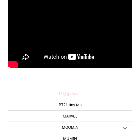
11ぴきのねこ
BT21 tiny tan
MARVEL
MOOMIN
MUMIN