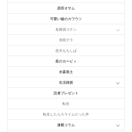
原田オサム
可愛い嘘のカワウソ
名探偵コナン
寺田テラ
忠犬もちしば
星のカービィ
水森亜土
生活雑貨
読者プレゼント
転生
転生したらスライムだった件
連載コラム