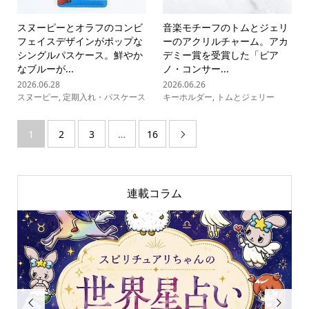
スヌーピーとオラフのコンビ
音楽モチーフのトムとジェリ
フェイスデザインがポップな
ーのアクリルチャーム。アカ
シングルパスケース。鮮やか
デミー賞を受賞した「ピア
なブルーが...
ノ・コンサー...
2026.06.28
2026.06.26
スヌーピー
,
定期入れ・パスケース
キーホルダー
,
トムとジェリー
1
2
3
…
16

連載コラム

