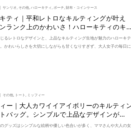
サンリオ
,
その他
,
ハローキティ
,
ポーチ
,
財布・コインケース
キティ｜平和レトロなキルティングが叶え
ンランク上のかわいさ！ハローキティのキ..
感じるレトロなデザインと、上品なキルティング生地が魅力のハローキ
ズ。かわいらしさを大切にしながらも甘くなりすぎず、大人女子の毎日
その他
,
トート
,
ミッフィー
ィー｜大人カワイイアイボリーのキルティ
トバッグ。シンプルで上品なデザインが...
ーのグッズはシンプルな絵柄や優しい色合いが多く、ママさんや大人の