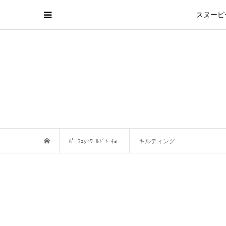
スヌーピ
ﾊﾟｰﾌｪｸﾄﾜｰﾙﾄﾞﾄｰｷｮｰ
キルティング