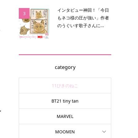
インタビュー神回！「今日
3
もネコ様の圧が強い」作者
のうぐいす歌子さんに...
.
テ
に
category
11ぴきのねこ
BT21 tiny tan
ン
MARVEL
MOOMIN
女