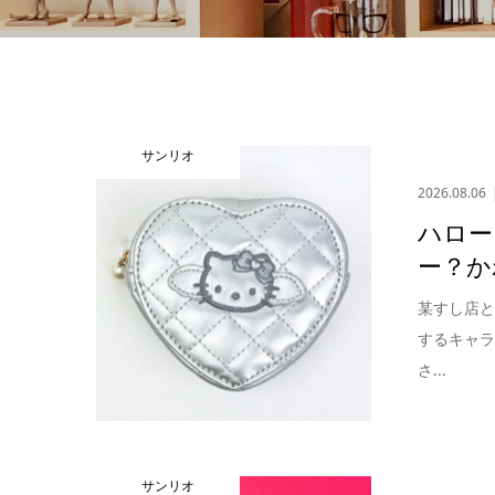
サンリオ
2026.08.06
ハロー
ー？か
某すし店
するキャラ
さ...
サンリオ