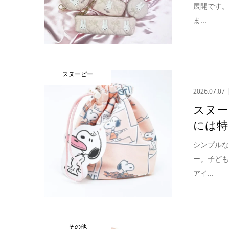
展開です
ま...
スヌーピー
2026.07.07
スヌー
には特
シンプル
ー。子ど
アイ...
その他