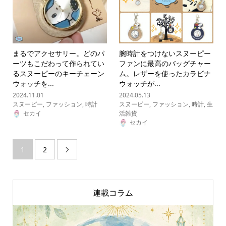
まるでアクセサリー。どのパ
腕時計をつけないスヌーピー
ーツもこだわって作られてい
ファンに最高のバッグチャー
るスヌーピーのキーチェーン
ム。レザーを使ったカラビナ
ウォッチを...
ウォッチが...
2024.11.01
2024.05.13
スヌーピー
,
ファッション
,
時計
スヌーピー
,
ファッション
,
時計
,
生
セカイ
活雑貨
セカイ
1
2

連載コラム