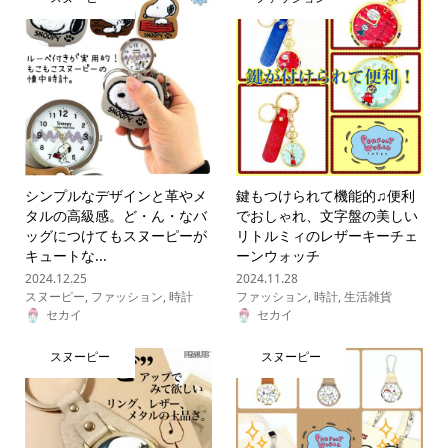
シンプルなデザインと革やメ
鍵もつけられて機能的♫便利
タルの高級感。ど・ん・なバ
でおしゃれ、文字盤の美しい
ッグにつけてもスヌーピーが
リトルミィのレザーキーチェ
キュートな...
ーンウォッチ
2024.12.25
2024.11.28
スヌーピー
,
ファッション
,
時計
ファッション
,
時計
,
生活雑貨
セカイ
セカイ
スヌーピー
スヌーピー