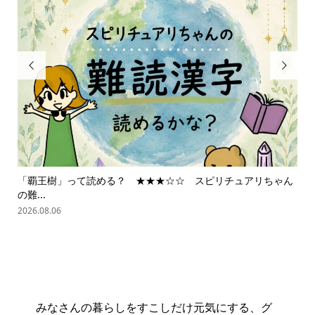


「覇王樹」って読める？ ★★★☆☆ スピリチュアリちゃん
ス
の難...
202
2026.08.06
みなさんの暮らしをすこしだけ元気にする、グ