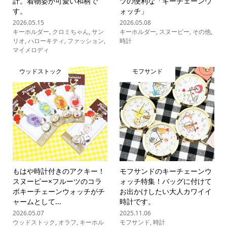
計。着物姿が可愛い和柄で
ツの便利な「キーチェーンウ
す。
ォッチ」
2026.05.15
2026.05.08
キーホルダー
,
クロミちゃん
,
サン
キーホルダー
,
スヌーピー
,
その他
,
リオ
,
ハローキティ
,
ファッション
,
時計
マイメロディ
ウッドストック
モフサンド
もはや時計付きのアクキー！
モフサンドのキーチェーンウ
スヌーピー×フルーツのコラ
ォッチ特集！バッグに付けて
ボキーチェーンウォッチがチ
お出かけしたい大人カワイイ
ャームとして...
時計です。
2026.05.07
2025.11.06
ウッドストック
,
オラフ
,
キーホル
モフサンド
,
時計