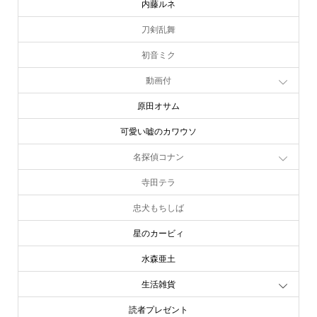
内藤ルネ
刀剣乱舞
初音ミク
動画付
原田オサム
可愛い嘘のカワウソ
名探偵コナン
寺田テラ
忠犬もちしば
星のカービィ
水森亜土
生活雑貨
読者プレゼント