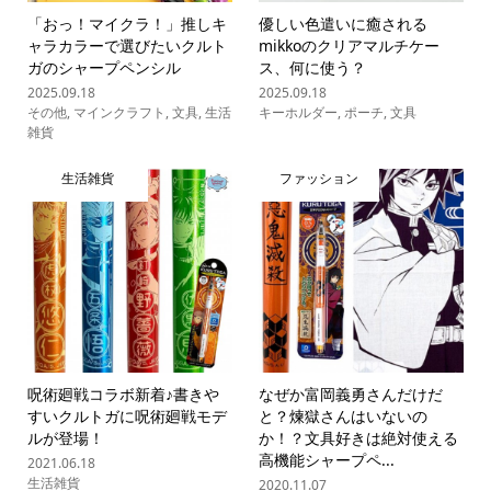
「おっ！マイクラ！」推しキ
優しい色遣いに癒される
ャラカラーで選びたいクルト
mikkoのクリアマルチケー
ガのシャープペンシル
ス、何に使う？
2025.09.18
2025.09.18
その他
,
マインクラフト
,
文具
,
生活
キーホルダー
,
ポーチ
,
文具
雑貨
生活雑貨
ファッション
呪術廻戦コラボ新着♪書きや
なぜか富岡義勇さんだけだ
すいクルトガに呪術廻戦モデ
と？煉獄さんはいないの
ルが登場！
か！？文具好きは絶対使える
高機能シャープペ...
2021.06.18
生活雑貨
2020.11.07