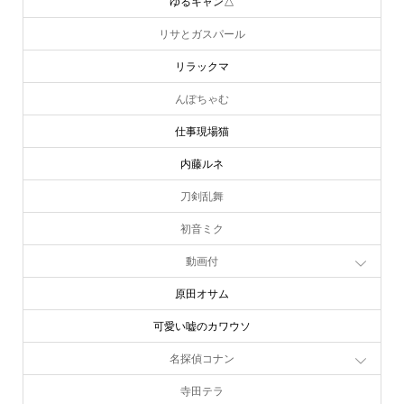
ゆるキャン△
リサとガスパール
リラックマ
んぽちゃむ
仕事現場猫
内藤ルネ
刀剣乱舞
初音ミク
動画付
原田オサム
可愛い嘘のカワウソ
名探偵コナン
寺田テラ