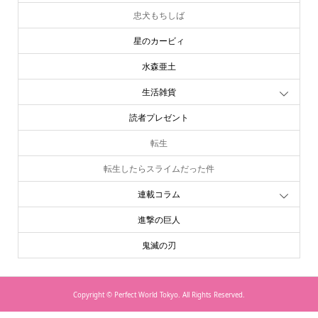
忠犬もちしば
星のカービィ
水森亜土
生活雑貨
読者プレゼント
転生
転生したらスライムだった件
連載コラム
進撃の巨人
鬼滅の刃
Copyright ©
Perfect World Tokyo. All Rights Reserved.