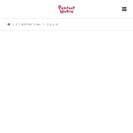
ﾊﾟｰﾌｪｸﾄﾜｰﾙﾄﾞﾄｰｷｮｰ
クルトガ