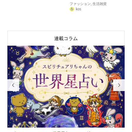
ファッション
,
生活雑貨
kos
連載コラム

