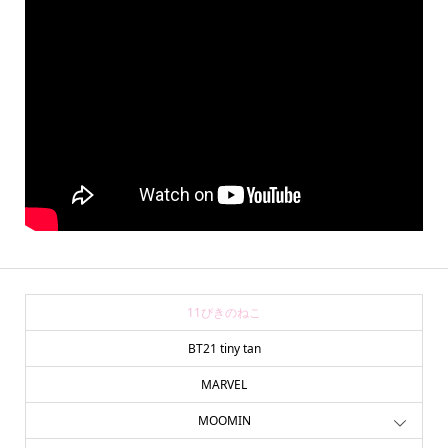
11ぴきのねこ
BT21 tiny tan
MARVEL
MOOMIN