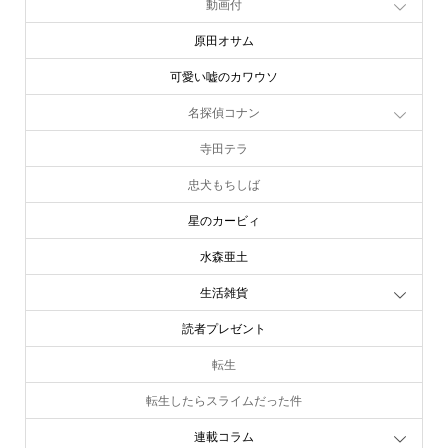
動画付
原田オサム
可愛い嘘のカワウソ
名探偵コナン
寺田テラ
忠犬もちしば
星のカービィ
水森亜土
生活雑貨
読者プレゼント
転生
転生したらスライムだった件
連載コラム