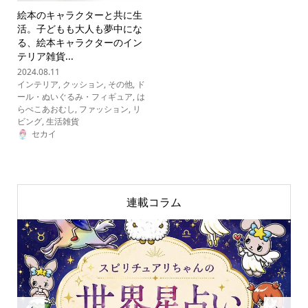
絵本のキャラクターと共に生
活。子どもも大人も夢中にな
る、絵本キャラクターのイン
テリア雑貨...
2024.08.11
インテリア
,
クッション
,
その他
,
ド
ール・ぬいぐるみ・フィギュア
,
は
らぺこあおむし
,
ファッション
,
リ
ビング
,
生活雑貨
セカイ
連載コラム