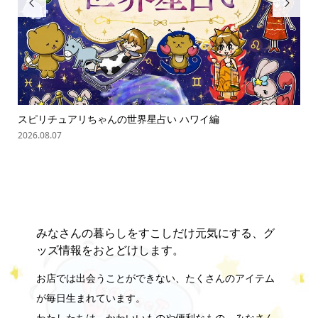


スピリチュアリちゃんの世界星占い ハワイ編
ス
2026.08.07
202
みなさんの暮らしをすこしだけ元気にする、グ
ッズ情報をおとどけします。
お店では出会うことができない、たくさんのアイテム
が毎日生まれています。
わたしたちは、かわいいものや便利なもの、みなさん