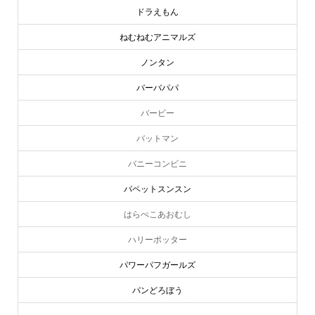
ドラえもん
ねむねむアニマルズ
ノンタン
バーバパパ
バービー
バットマン
バニーコンビニ
パペットスンスン
はらぺこあおむし
ハリーポッター
パワーパフガールズ
パンどろぼう