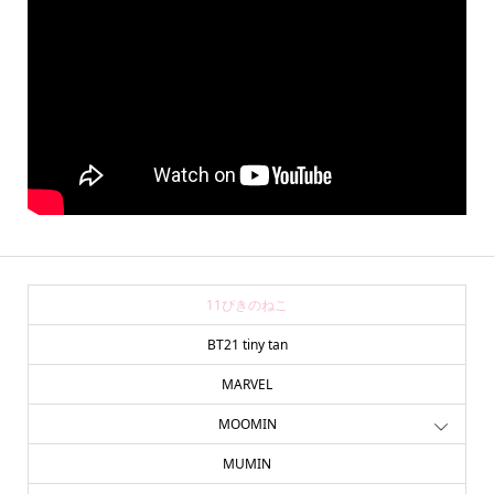
11ぴきのねこ
BT21 tiny tan
MARVEL
MOOMIN
MUMIN