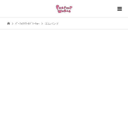
ﾊﾟｰﾌｪｸﾄﾜｰﾙﾄﾞﾄｰｷｮｰ
ゴムバンド