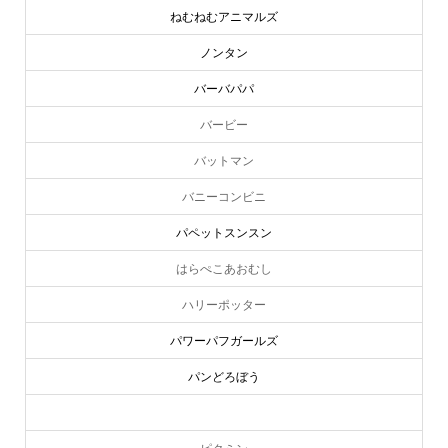
ねむねむアニマルズ
ノンタン
バーバパパ
バービー
バットマン
バニーコンビニ
パペットスンスン
はらぺこあおむし
ハリーポッター
パワーパフガールズ
パンどろぼう
ピーターラビット