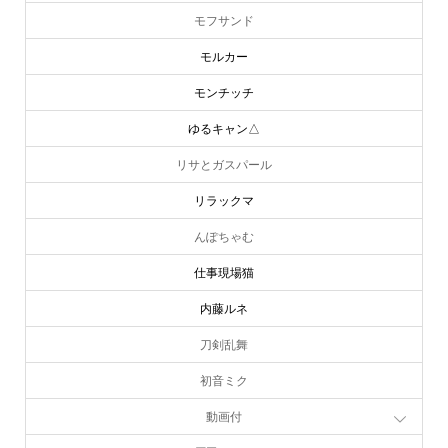
モフサンド
モルカー
モンチッチ
ゆるキャン△
リサとガスパール
リラックマ
んぽちゃむ
仕事現場猫
内藤ルネ
刀剣乱舞
初音ミク
動画付