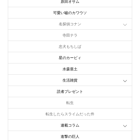
原田オサム
可愛い嘘のカワウソ
名探偵コナン
寺田テラ
忠犬もちしば
星のカービィ
水森亜土
生活雑貨
読者プレゼント
転生
転生したらスライムだった件
連載コラム
進撃の巨人