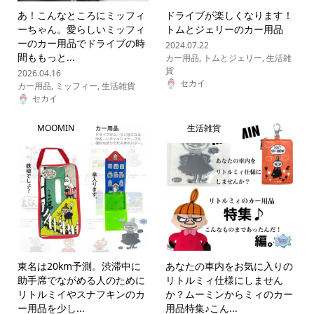
あ！こんなところにミッフィ
ドライブが楽しくなります！
ーちゃん。愛らしいミッフィ
トムとジェリーのカー用品
ーのカー用品でドライブの時
2024.07.22
間ももっと...
カー用品
,
トムとジェリー
,
生活雑
貨
2026.04.16
セカイ
カー用品
,
ミッフィー
,
生活雑貨
セカイ
MOOMIN
生活雑貨
東名は20km予測。渋滞中に
あなたの車内をお気に入りの
助手席でながめる人のために
リトルミィ仕様にしません
リトルミイやスナフキンのカ
か？ムーミンからミィのカー
ー用品を少し...
用品特集♪こん...