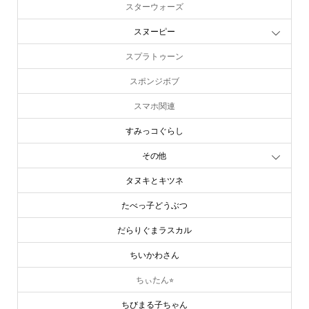
スターウォーズ
スヌーピー
スプラトゥーン
スポンジボブ
スマホ関連
すみっコぐらし
その他
タヌキとキツネ
たべっ子どうぶつ
だらりぐまラスカル
ちいかわさん
ちぃたん⭐︎
ちびまる子ちゃん