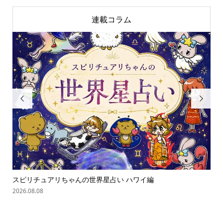
連載コラム


スピリチュアリちゃんの世界星占い ハワイ編
ス
2026.08.08
202