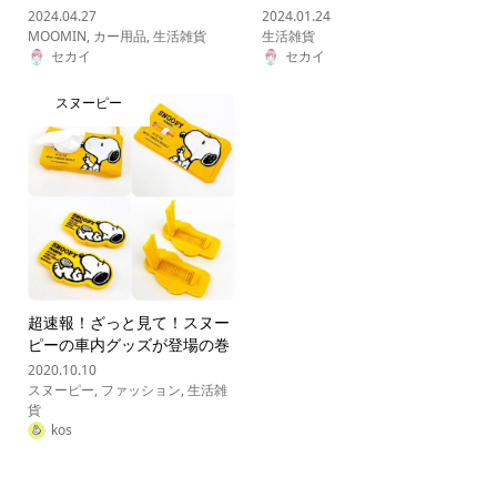
2024.04.27
2024.01.24
MOOMIN
,
カー用品
,
生活雑貨
生活雑貨
セカイ
セカイ
スヌーピー
超速報！ざっと見て！スヌー
ピーの車内グッズが登場の巻
2020.10.10
スヌーピー
,
ファッション
,
生活雑
貨
kos