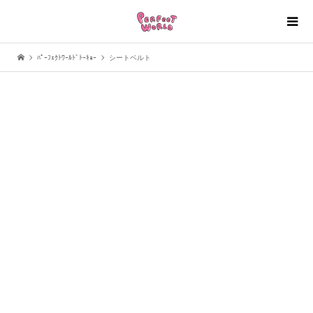
ﾊﾟｰﾌｪｸﾄﾜｰﾙﾄﾞﾄｰｷｮｰ
シートベルト