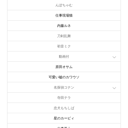
んぽちゃむ
仕事現場猫
内藤ルネ
刀剣乱舞
初音ミク
動画付
原田オサム
可愛い嘘のカワウソ
名探偵コナン
寺田テラ
忠犬もちしば
星のカービィ