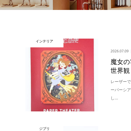
インテリア
2026.07.09
魔女の
世界観
レーザー
ーパーシ
し...
ジブリ