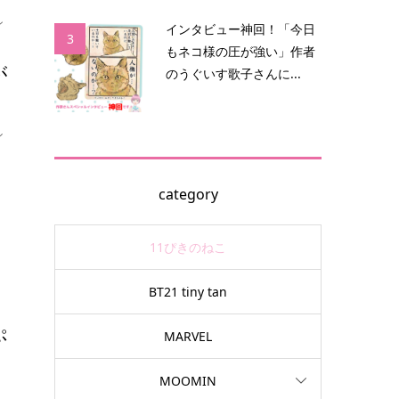
ン
インタビュー神回！「今日
3
もネコ様の圧が強い」作者
が
のうぐいす歌子さんに...
シ
category
11ぴきのねこ
BT21 tiny tan
ぷ
MARVEL
MOOMIN
ト