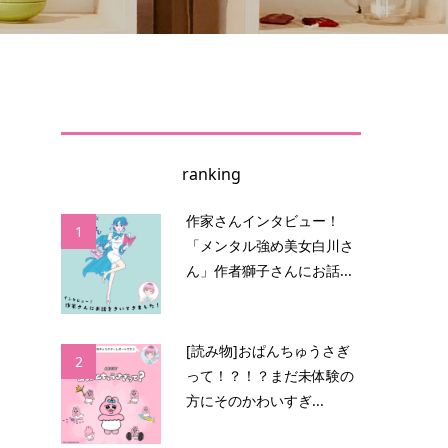
ranking
の
作家さんインタビュー！
1
「メンタル強め美女白川さ
ん」作者獅子さんにお話...
ペ
表
[読み物]おぱんちゅうさぎ
2
って！？！？まだ未体験の
方にそのかわいすぎ...