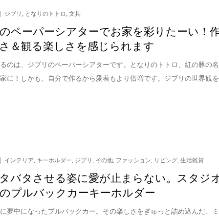
ジブリ
,
となりのトトロ
,
文具
のペーパーシアターでお家を彩りたーい！
さ＆観る楽しさを感じられます
するのは、ジブリのペーパーシアターです。となりのトトロ、紅の豚の
お家に！しかも、自分で作るから愛着もより倍増です。ジブリの世界観
インテリア
,
キーホルダー
,
ジブリ
,
その他
,
ファッション
,
リビング
,
生活雑貨
タバタさせる姿に愛が止まらない。スタジ
のプルバックカーキーホルダー
頃に夢中になったプルバックカー。その楽しさをぎゅっと詰め込んだ、