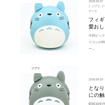
2026.06.07
ジブリ
,
ド
ケース
フィギ
愛おし
今回ピック
リコンの
ー...
ジブリ
2026.06.03
となり
にの触
昭和30年