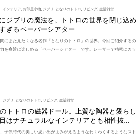
インテリア
,
お部屋小物
,
ジブリ
,
となりのトトロ
,
リビング
,
生活雑貨
にジブリの魔法を。トトロの世界を閉じ込
すぎるペーパーシアター
瞬間にまた見たくなる名作『となりのトトロ』の世界。今回ご紹介する
魅力を身近に楽しめる「ペーパーシアター」です。レーザーで精密にカ
ジブリ
,
となりのトトロ
,
リビング
,
生活雑貨
のトトロの磁器ドール。上質な陶器と愛ら
目はナチュラルなインテリアとも相性抜...
で、子供時代の美しい思い出がよみがえるようなわくわくするようなス