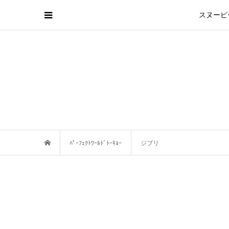
スヌーピ
ﾊﾟｰﾌｪｸﾄﾜｰﾙﾄﾞﾄｰｷｮｰ
ジブリ