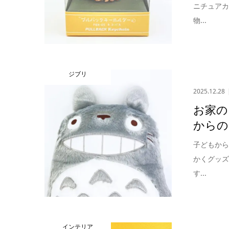
ニチュア
物...
ジブリ
2025.12.28
お家の
からの
子どもか
かくグッ
す...
インテリア