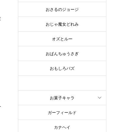
おさるのジョージ
作
おじゃ魔女どれみ
オズとルー
名
を
おぱんちゅうさぎ
おもしろバズ
お文具といっしょ
お菓子キャラ
オ
ガーフィールド
ミ
カナヘイ