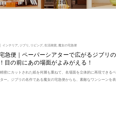
インテリア
,
ジブリ
,
リビング
,
生活雑貨
,
魔女の宅急便
宅急便｜ペーパーシアターで広がるジブリ
！目の前にあの場面がよみがえる！
で精密にカットされた紙を何層も重ねて、名場面を立体的に再現できる
アター。ジブリの名作である魔女の宅急便からも、素敵なワンシーンを