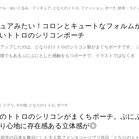
ール・ぬいぐるみ・フィギュア
,
となりのトトロ
,
ファッション
,
ポーチ
,
財布・コイ
ュアみたい！コロンとキュートなフォルム
いトトロのシリコンポーチ
アップしたのは、となりのトトロのシリコン製がまぐちポーチです。 
特徴でもあるぷにぷにとした感触をもつポーチで、イラストではなくポ
ジブリ
,
その他
,
となりのトトロ
,
ポーチ
のトトロのシリコンがまくちポーチ。ぷに
り心地に存在感ある立体感が◎
代前半の日本を舞台にした大人気ファンタジージブリ作品「となりのト