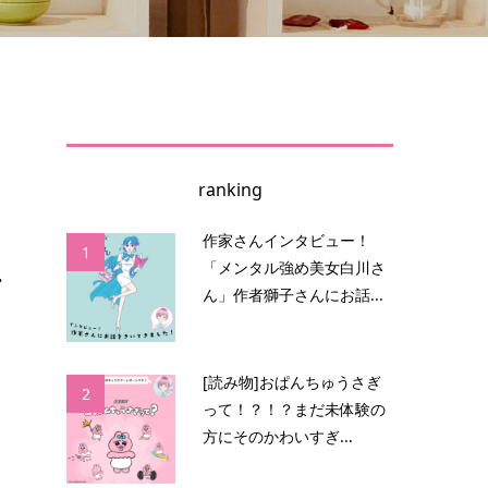
ranking
大
作家さんインタビュー！
1
.
「メンタル強め美女白川さ
ん」作者獅子さんにお話...
ま
ー
[読み物]おぱんちゅうさぎ
2
って！？！？まだ未体験の
方にそのかわいすぎ...