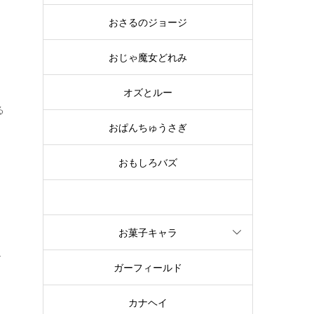
おさるのジョージ
おじゃ魔女どれみ
ヌ
オズとルー
る
おぱんちゅうさぎ
おもしろバズ
お文具といっしょ
お菓子キャラ
か
ガーフィールド
た
カナヘイ