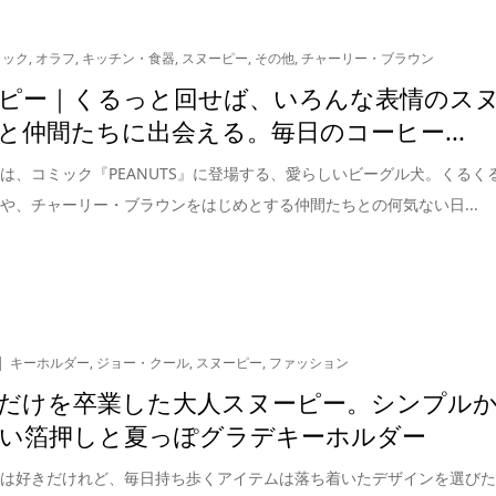
トック
,
オラフ
,
キッチン・食器
,
スヌーピー
,
その他
,
チャーリー・ブラウン
ピー｜くるっと回せば、いろんな表情のス
と仲間たちに出会える。毎日のコーヒー...
は、コミック『PEANUTS』に登場する、愛らしいビーグル犬。くるく
や、チャーリー・ブラウンをはじめとする仲間たちとの何気ない日...
キーホルダー
,
ジョー・クール
,
スヌーピー
,
ファッション
だけを卒業した大人スヌーピー。シンプル
い箔押しと夏っぽグラデキーホルダー
ーは好きだけれど、毎日持ち歩くアイテムは落ち着いたデザインを選び