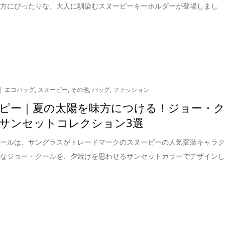
な方にぴったりな、大人に馴染むスヌーピーキーホルダーが登場しまし
エコバッグ
,
スヌーピー
,
その他
,
バッグ
,
ファッション
ピー｜夏の太陽を味方につける！ジョー・
サンセットコレクション3選
クールは、サングラスがトレードマークのスヌーピーの人気変装キャラ
んなジョー・クールを、夕焼けを思わせるサンセットカラーでデザイン