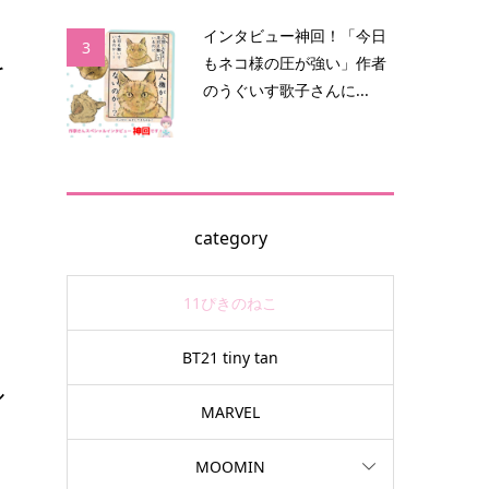
インタビュー神回！「今日
3
を
もネコ様の圧が強い」作者
のうぐいす歌子さんに...
ア
ー
category
11ぴきのねこ
BT21 tiny tan
ル
MARVEL
MOOMIN
も