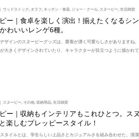
ウッドストック
,
オラフ
,
キッチン・食器
,
ジョー・クール
,
スヌーピー
,
生活雑貨
ピー｜食卓を楽しく演出！揃えたくなるシ
かわいいレンゲ6種。
なデザインのスヌーピーグッズは、愛着が湧く可愛らしさがありますね
顔が大きくデザインされていたり、キャラクターが目立つように描かれ
スヌーピー
,
その他
,
収納用品
,
生活雑貨
ピー｜収納もインテリアもこれひとつ。ス
と楽しむプレッピースタイル！
ースタイルとは、学生らしい上品さとカジュアルさを組み合わせた、清