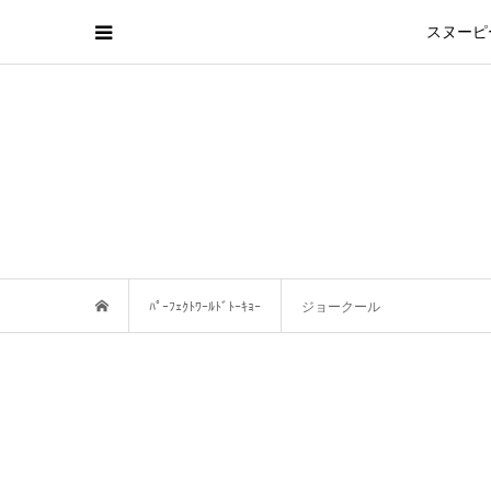
スヌーピ
ﾊﾟｰﾌｪｸﾄﾜｰﾙﾄﾞﾄｰｷｮｰ
ジョークール