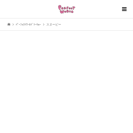
ﾊﾟｰﾌｪｸﾄﾜｰﾙﾄﾞﾄｰｷｮｰ
スヌーピー