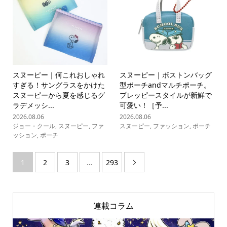
スヌーピー｜何これおしゃれ
スヌーピー｜ボストンバッグ
すぎる！サングラスをかけた
型ポーチandマルチポーチ。
スヌーピーから夏を感じるグ
プレッピースタイルが新鮮で
ラデメッシ...
可愛い！［予...
2026.08.06
2026.08.06
ジョー・クール
,
スヌーピー
,
ファ
スヌーピー
,
ファッション
,
ポーチ
ッション
,
ポーチ
1
2
3
…
293

連載コラム