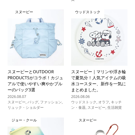
スヌーピー
ウッドストック
スヌーピーとOUTDOOR
スヌーピー｜マリンや浮き輪
PRODUCTSがコラボ！カジュ
で夏気分！人気アイテムの吸
アルで使いやすい爽やかブル
水コースター、新作を一気に
ーのバッグ3選
まとめました。
2026.08.07
2026.08.06
スヌーピー
,
バッグ
,
ファッション
,
ウッドストック
,
オラフ
,
キッチ
リュック・ショルダー
ン・食器
,
スヌーピー
,
生活雑貨
ジョー・クール
スヌーピー