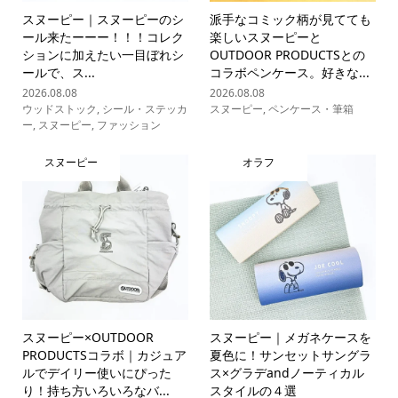
スヌーピー｜スヌーピーのシ
派手なコミック柄が見てても
ール来たーーー！！！コレク
楽しいスヌーピーと
ションに加えたい一目ぼれシ
OUTDOOR PRODUCTSとの
ールで、ス...
コラボペンケース。好きな...
2026.08.08
2026.08.08
ウッドストック
,
シール・ステッカ
スヌーピー
,
ペンケース・筆箱
ー
,
スヌーピー
,
ファッション
スヌーピー
オラフ
スヌーピー×OUTDOOR
スヌーピー｜メガネケースを
PRODUCTSコラボ｜カジュア
夏色に！サンセットサングラ
ルでデイリー使いにぴった
ス×グラデandノーティカル
り！持ち方いろいろなバ...
スタイルの４選