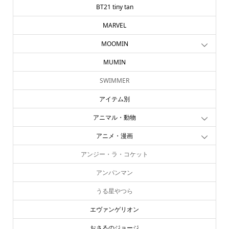
BT21 tiny tan
MARVEL
MOOMIN
MUMIN
SWIMMER
アイテム別
アニマル・動物
アニメ・漫画
アンジー・ラ・コケット
アンパンマン
うる星やつら
エヴァンゲリオン
おさるのジョージ