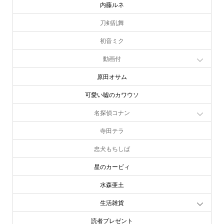
内藤ルネ
刀剣乱舞
初音ミク
動画付
原田オサム
可愛い嘘のカワウソ
名探偵コナン
寺田テラ
忠犬もちしば
星のカービィ
水森亜土
生活雑貨
読者プレゼント