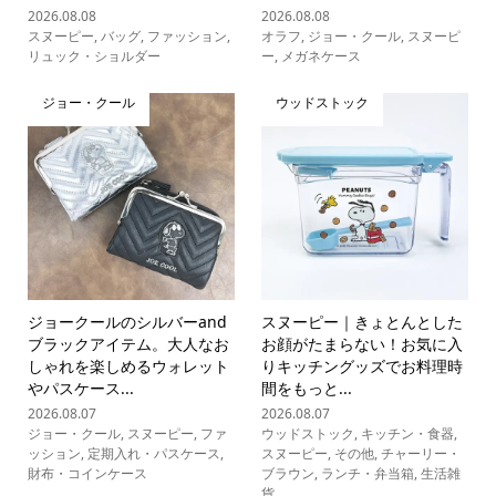
2026.08.08
2026.08.08
スヌーピー
,
バッグ
,
ファッション
,
オラフ
,
ジョー・クール
,
スヌーピ
リュック・ショルダー
ー
,
メガネケース
ジョー・クール
ウッドストック
ジョークールのシルバーand
スヌーピー｜きょとんとした
ブラックアイテム。大人なお
お顔がたまらない！お気に入
しゃれを楽しめるウォレット
りキッチングッズでお料理時
やパスケース...
間をもっと...
2026.08.07
2026.08.07
ジョー・クール
,
スヌーピー
,
ファ
ウッドストック
,
キッチン・食器
,
ッション
,
定期入れ・パスケース
,
スヌーピー
,
その他
,
チャーリー・
財布・コインケース
ブラウン
,
ランチ・弁当箱
,
生活雑
貨