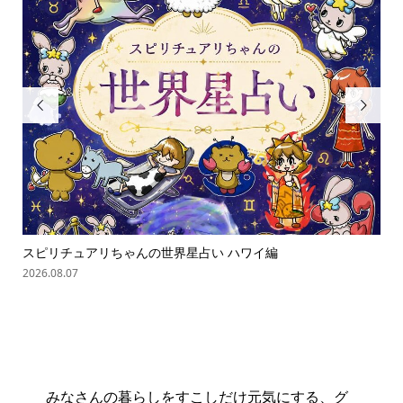


スピリチュアリちゃんの世界星占い ハワイ編
ス
2026.08.07
202
みなさんの暮らしをすこしだけ元気にする、グ