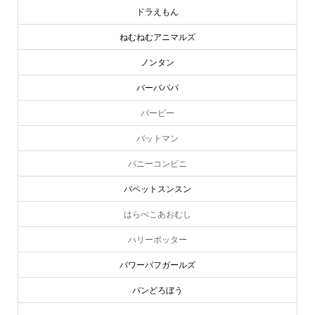
ドラえもん
ねむねむアニマルズ
ノンタン
バーバパパ
バービー
バットマン
バニーコンビニ
パペットスンスン
はらぺこあおむし
ハリーポッター
パワーパフガールズ
パンどろぼう