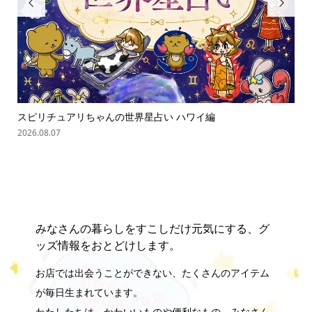


スピリチュアリちゃんの世界星占い ハワイ編
ス
2026.08.07
202
みなさんの暮らしをすこしだけ元気にする、グ
ッズ情報をおとどけします。
お店では出会うことができない、たくさんのアイテム
が毎日生まれています。
わたしたちは、かわいいものや便利なもの、みなさん