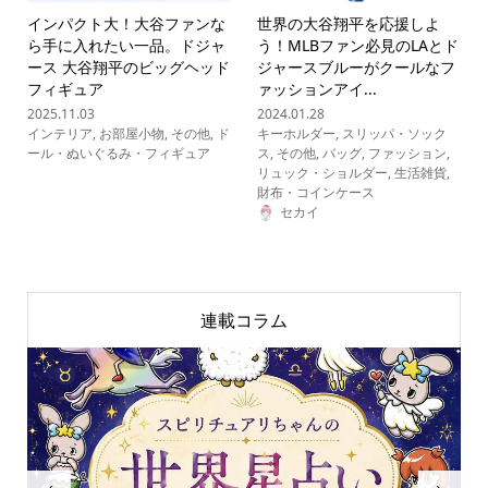
インパクト大！大谷ファンな
世界の大谷翔平を応援しよ
ら手に入れたい一品。ドジャ
う！MLBファン必見のLAとド
ース 大谷翔平のビッグヘッド
ジャースブルーがクールなフ
フィギュア
ァッションアイ...
2025.11.03
2024.01.28
インテリア
,
お部屋小物
,
その他
,
ド
キーホルダー
,
スリッパ・ソック
ール・ぬいぐるみ・フィギュア
ス
,
その他
,
バッグ
,
ファッション
,
リュック・ショルダー
,
生活雑貨
,
財布・コインケース
セカイ
連載コラム