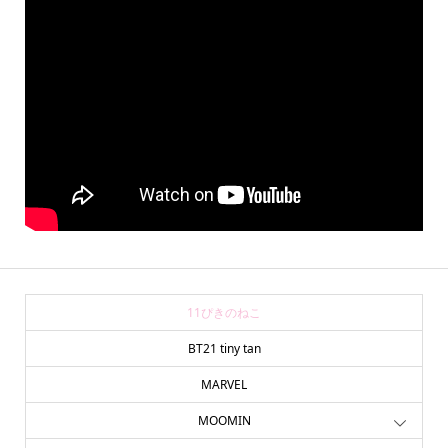
11ぴきのねこ
BT21 tiny tan
MARVEL
MOOMIN