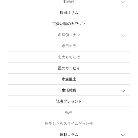
動画付
原田オサム
可愛い嘘のカワウソ
名探偵コナン
寺田テラ
忠犬もちしば
星のカービィ
水森亜土
生活雑貨
読者プレゼント
転生
転生したらスライムだった件
連載コラム