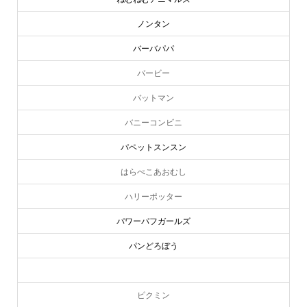
ノンタン
バーバパパ
バービー
バットマン
バニーコンビニ
パペットスンスン
はらぺこあおむし
ハリーポッター
パワーパフガールズ
パンどろぼう
ピーターラビット
ピクミン