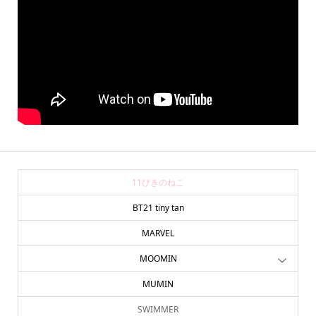
11ぴきのねこ
BT21 tiny tan
MARVEL
MOOMIN
MUMIN
SWIMMER