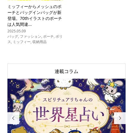
ミッフィーからメッシュのポ
ーチとバッグインバッグが新
登場。70thイラストのポーチ
は人気間違...
2025.05.09
バッグ
,
ファッション
,
ポーチ
,
ボリ
ス
,
ミッフィー
,
収納用品
連載コラム

