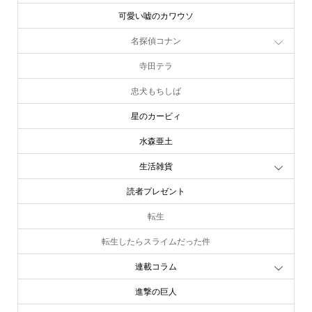
可愛い嘘のカワウソ
名探偵コナン
寺田テラ
忠犬もちしば
星のカービィ
水森亜土
生活雑貨
読者プレゼント
転生
転生したらスライムだった件
連載コラム
進撃の巨人