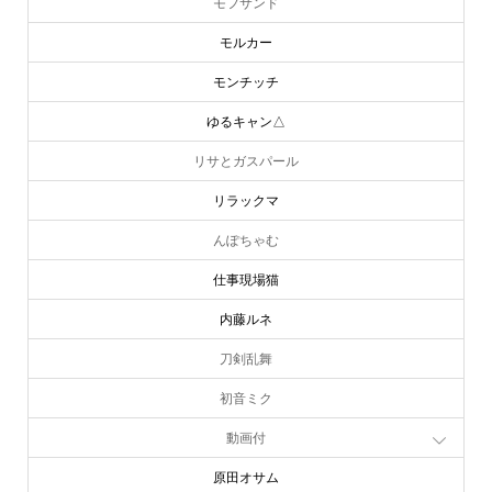
モフサンド
モルカー
モンチッチ
ゆるキャン△
リサとガスパール
リラックマ
んぽちゃむ
仕事現場猫
内藤ルネ
刀剣乱舞
初音ミク
動画付
原田オサム