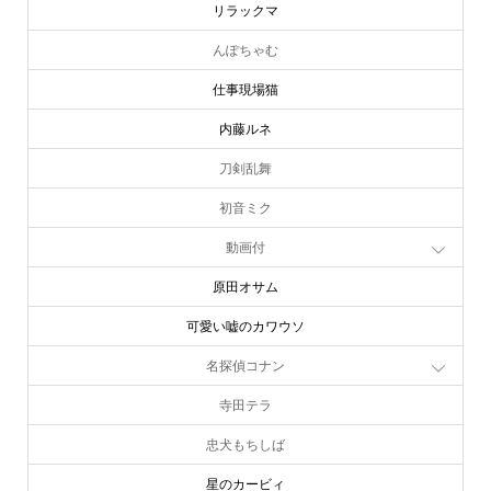
リラックマ
んぽちゃむ
仕事現場猫
内藤ルネ
刀剣乱舞
初音ミク
動画付
原田オサム
可愛い嘘のカワウソ
名探偵コナン
寺田テラ
忠犬もちしば
星のカービィ