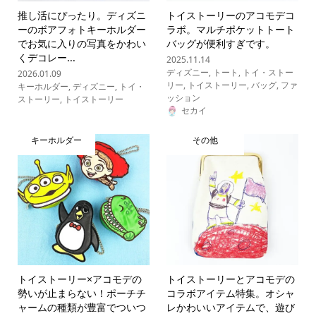
推し活にぴったり。ディズニ
トイストーリーのアコモデコ
ーのボアフォトキーホルダー
ラボ。マルチポケットトート
でお気に入りの写真をかわい
バッグが便利すぎです。
くデコレー...
2025.11.14
ディズニー
,
トート
,
トイ・ストー
2026.01.09
リー
,
トイストーリー
,
バッグ
,
ファ
キーホルダー
,
ディズニー
,
トイ・
ッション
ストーリー
,
トイストーリー
セカイ
キーホルダー
その他
トイストーリー×アコモデの
トイストーリーとアコモデの
勢いが止まらない！ポーチチ
コラボアイテム特集。オシャ
ャームの種類が豊富でついつ
レかわいいアイテムで、遊び