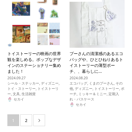
トイストーリーの映画の世界
プーさんの清潔感のあるエコ
観を楽しめる。ポップなデザ
バッグや、ひとひねりあるト
インのステーショナリー集め
イストーリーの薄型ポー
ました！
チ、、暮らしに...
2024.09.27
2024.08.20
シール・ステッカー
,
ディズニー
,
エコバッグ
,
くまのプーさん
,
その
トイ・ストーリー
,
トイストーリ
他
,
ディズニー
,
トイストーリー
,
ポ
ー
,
文具
,
生活雑貨
ーチ
,
ミッキー＆ミニー
,
定期入
セカイ
れ・パスケース
セカイ
1
2
