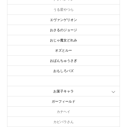
うる星やつら
エヴァンゲリオン
おさるのジョージ
おじゃ魔女どれみ
オズとルー
おぱんちゅうさぎ
おもしろバズ
お文具といっしょ
お菓子キャラ
ガーフィールド
カナヘイ
カピバラさん