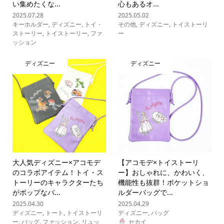
い集めたくな...
心もあるオ...
2025.07.28
2025.05.02
キーホルダー
,
ディズニー
,
トイ・
その他
,
ディズニー
,
トイストーリ
ストーリー
,
トイストーリー
,
ファ
ー
ッション
ディズニー
ディズニー
大人気ディズニー×アコモデ
【アコモデ×トイストーリ
のコラボアイテム！トイ・ス
ー】おしゃれに、かわいく、
トーリーのキャラクターたち
機能性も抜群！ポケットショ
がポップなバ...
ルダーバッグで...
2025.04.30
2025.04.29
ディズニー
,
トート
,
トイストーリ
ディズニー
,
バッグ
ー
,
バッグ
,
ファッション
,
リュッ
セカイ