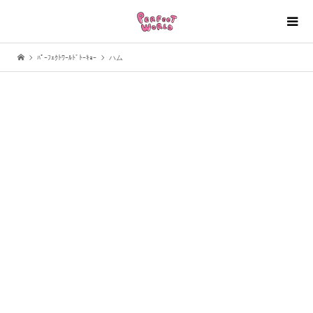
ﾊﾟｰﾌｪｸﾄﾜｰﾙﾄﾞﾄｰｷｮｰ
ハム