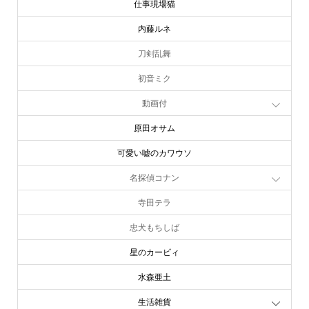
仕事現場猫
内藤ルネ
刀剣乱舞
初音ミク
動画付
原田オサム
可愛い嘘のカワウソ
名探偵コナン
寺田テラ
忠犬もちしば
星のカービィ
水森亜土
生活雑貨