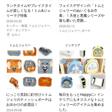
ランチタイムやブレイクタイ
フェイスデザインの「トムと
ムが楽しくなる！トム&ジェ
ジェリーのぬいぐるみ巾
リーマグ特集
着」！天使と悪魔シリーズや
落ち着いた雰囲...
2026.03.20
キッチン・食器
,
トムとジェリー
,
2026.02.13
マグ・タンブラー
トムとジェリー
,
ポーチ
セカイ
トムとジェリー
インテリア
にっこり笑顔に釘付け☆トム
毎日をもっとHappyに♪ イン
ジェリのティッシュポーチは
テリアにもオススメなトムと
お出かけの必需品！
ジェリーのアイテムを集めま
した。
2024.09.08