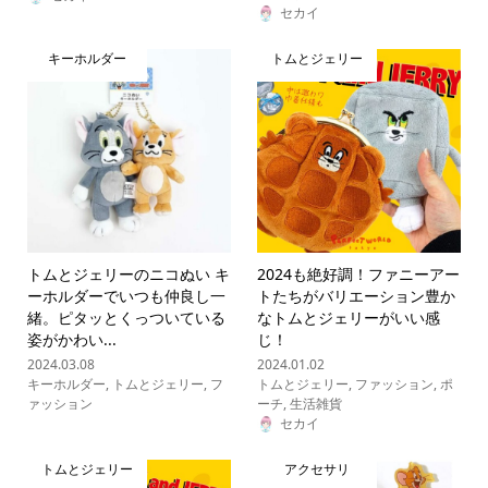
セカイ
キーホルダー
トムとジェリー
トムとジェリーのニコぬい キ
2024も絶好調！ファニーアー
ーホルダーでいつも仲良し一
トたちがバリエーション豊か
緒。ピタッとくっついている
なトムとジェリーがいい感
姿がかわい...
じ！
2024.03.08
2024.01.02
キーホルダー
,
トムとジェリー
,
フ
トムとジェリー
,
ファッション
,
ポ
ァッション
ーチ
,
生活雑貨
セカイ
トムとジェリー
アクセサリ