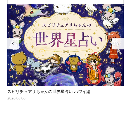


スピリチュアリちゃんの世界星占い ハワイ編
「
の難.
2026.08.06
202