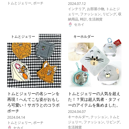
トムとジェリー
,
ポーチ
2024.07.12
インテリア
,
お部屋小物
,
トムとジ
ェリー
,
ファッション
,
リビング
,
収
納用品
,
時計
,
生活雑貨
セカイ
トムとジェリー
キーホルダー
トムとジェリーの名シーンを
トムとジェリーの人気を超え
再現！へんてこな姿がおもし
た！？実は超人気者・タフィ
ろ可愛い！サガラとのコラボ
ーのアイテムを集めました。
ポーチ
2024.04.07
キーホルダー
,
クッション
,
トムと
2024.04.14
ジェリー
,
ファッション
,
リビング
,
トムとジェリー
,
ポーチ
生活雑貨
セカイ