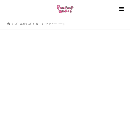
ﾊﾟｰﾌｪｸﾄﾜｰﾙﾄﾞﾄｰｷｮｰ
ファニーアート