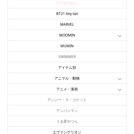
11ぴきのねこ
BT21 tiny tan
MARVEL
MOOMIN
MUMIN
SWIMMER
アイテム別
アニマル・動物
アニメ・漫画
アンジー・ラ・コケット
アンパンマン
うる星やつら
エヴァンゲリオン