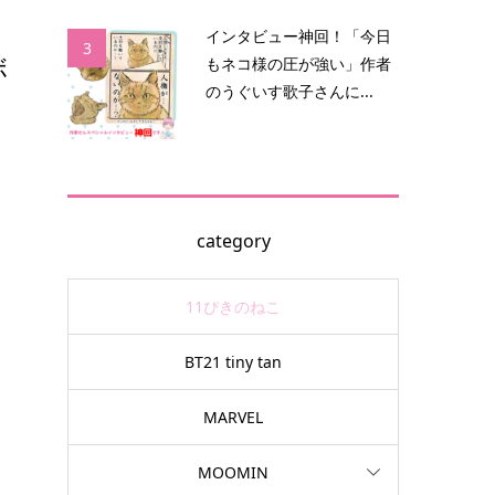
インタビュー神回！「今日
3
ボ
もネコ様の圧が強い」作者
のうぐいす歌子さんに...
問
category
11ぴきのねこ
BT21 tiny tan
っ
MARVEL
MOOMIN
る