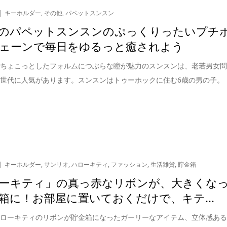
キーホルダー
,
その他
,
パペットスンスン
のパペットスンスンのぷっくりったいプチ
ェーンで毎日をゆるっと癒されよう
でちょこっとしたフォルムにつぶらな瞳が魅力のスンスンは、老若男女
世代に人気があります。スンスンはトゥーホックに住む6歳の男の子。
キーホルダー
,
サンリオ
,
ハローキティ
,
ファッション
,
生活雑貨
,
貯金箱
ーキティ」の真っ赤なリボンが、大きくな
箱に！お部屋に置いておくだけで、キテ...
ハローキティのリボンが貯金箱になったガーリーなアイテム、立体感あ