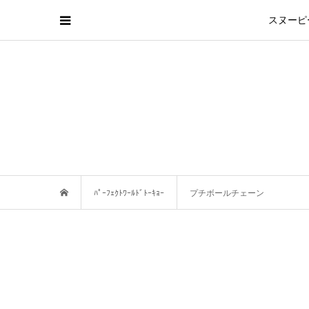
スヌーピ
ﾊﾟｰﾌｪｸﾄﾜｰﾙﾄﾞﾄｰｷｮｰ
プチボールチェーン