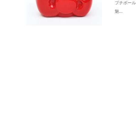
プチボー
魅...