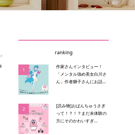
ranking
ィ
中
作家さんインタビュー！
1
「メンタル強め美女白川さ
ん」作者獅子さんにお話...
介
ひ
[読み物]おぱんちゅうさぎ
2
って！？！？まだ未体験の
方にそのかわいすぎ...