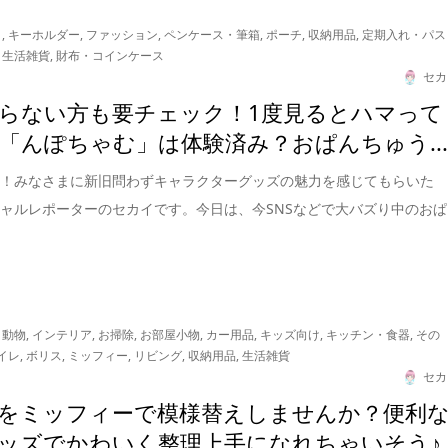
リ
,
キーホルダー
,
ファッション
,
ペンケース・筆箱
,
ポーチ
,
収納用品
,
定期入れ・パス
,
生活雑貨
,
財布・コインケース
セカ
らない方も要チェック！1度見るとハマって
「んぽちゃむ」は体験済み？おぱんちゅう..
は！みなさまに新旧問わずキャラクターグッズの魅力を感じてもらいた
ャルレポーターのセカイです。今日は、今SNSなどで大バズり中のおぱ
・動物
,
インテリア
,
お掃除
,
お部屋小物
,
カー用品
,
キッズ向け
,
キッチン・食器
,
その
イレ
,
ボリス
,
ミッフィー
,
リビング
,
収納用品
,
生活雑貨
セカ
をミッフィーで模様替えしませんか？便利
ッズでかわいく整理上手になれちゃいそう♪