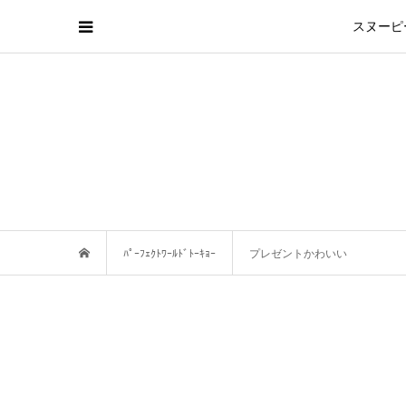
スヌーピ
ﾊﾟｰﾌｪｸﾄﾜｰﾙﾄﾞﾄｰｷｮｰ
プレゼントかわいい