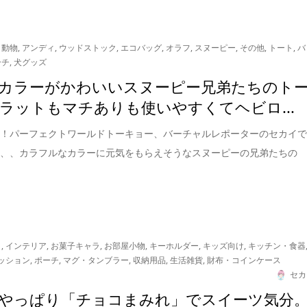
・動物
,
アンディ
,
ウッドストック
,
エコバッグ
,
オラフ
,
スヌーピー
,
その他
,
トート
,
バ
ーチ
,
犬グッズ
カラーがかわいいスヌーピー兄弟たちのト
ラットもマチありも使いやすくてヘビロ...
は！パーフェクトワールドトーキョー、バーチャルレポーターのセカイ
は、、カラフルなカラーに元気をもらえそうなスヌーピーの兄弟たちの
リ
,
インテリア
,
お菓子キャラ
,
お部屋小物
,
キーホルダー
,
キッズ向け
,
キッチン・食器
ッション
,
ポーチ
,
マグ・タンブラー
,
収納用品
,
生活雑貨
,
財布・コインケース
セカ
やっぱり「チョコまみれ」でスイーツ気分