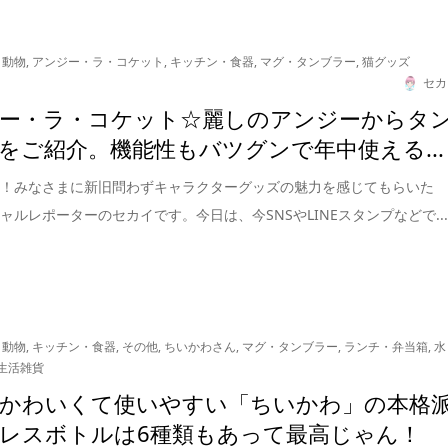
・動物
,
アンジー・ラ・コケット
,
キッチン・食器
,
マグ・タンブラー
,
猫グッズ
セカ
ー・ラ・コケット☆麗しのアンジーからタ
をご紹介。機能性もバツグンで年中使える...
は！みなさまに新旧問わずキャラクターグッズの魅力を感じてもらいた
ャルレポーターのセカイです。今日は、今SNSやLINEスタンプなどで..
・動物
,
キッチン・食器
,
その他
,
ちいかわさん
,
マグ・タンブラー
,
ランチ・弁当箱
,
水
生活雑貨
かわいくて使いやすい「ちいかわ」の本格
レスボトルは6種類もあって最高じゃん！