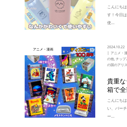
こんにち
す！今日
使...
2024.10.22
アニメ・漫画
アニメ・
の他
,
チップ
の国のアリ
貴重な
箱で全
こんにち
い、バーチ
ー...