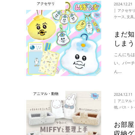
アクセサリ
2024.12.21
アクセサ
ケース
,
文具
まだ知
しまう
こんにち
い、バーチ
ん...
アニマル・動物
2024.12.11
アニマル
他
,
バス・ト
お部屋
収納グ