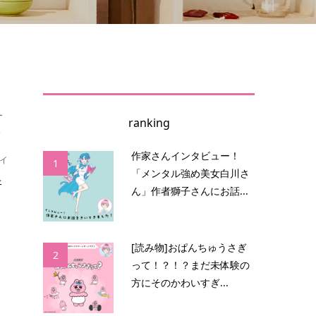
ー
ranking
,
作家さんインタビュー！
イ
1
「メンタル強め美女白川さ
着
ん」作者獅子さんにお話...
で
[読み物]おぱんちゅうさぎ
ア
2
って！？！？まだ未体験の
方にそのかわいすぎ...