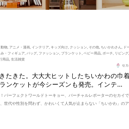
・動物
,
アニメ・漫画
,
インテリア
,
キッズ向け
,
クッション
,
その他
,
ちいかわさん
,
ド
るみ・フィギュア
,
バッグ
,
ファッション
,
ブランケット
,
ベビー用品
,
ポーチ
,
リビング
行用品
,
生活雑貨
セカ
きたきた。大大大ヒットしたちいかわの巾
ランケットが今シーズンも発売。インテ...
は！パーフェクトワールドトーキョー、バーチャルレポーターのセカイ
は、世代や性別を問わず、かわいくて人気が止まらない「ちいかわ」の