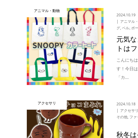
アニマル・動物
2024.10.19
アニマル
グ
,
ベル
,
ポ
元気な
トはフ
こんにち
す！今日
「カ...
アクセサリ
2024.10.18
アクセサ
その他
,
ファ
秋冬は