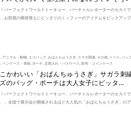
は！パーフェクトワールドトーキョー、バーチャルレポーターのセカイ
は、お部屋の模様替えにピッタリのミッフィーのアイテムをピックアッ
リ
,
アニマル・動物
,
エコバッグ
,
おぱんちゅうさぎ
,
スマホ関連
,
その他
,
トート
,
バッ
ン
,
ペンケース・筆箱
,
ポーチ
,
定期入れ・パスケース
,
財布・コインケース
こかわいい「おぱんちゅうさぎ」サガラ刺
ズのバッグ・ポーチは大人女子にピッタ...
は！パーフェクトワールドトーキョー、バーチャルレポーターのセカイ
は、、全国で展示会が開催されるほど大人気の「おぱんちゅうさぎ」の