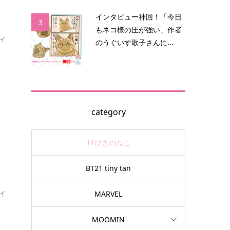
インタビュー神回！「今日
3
もネコ様の圧が強い」作者
イ
のうぐいす歌子さんに...
.
category
11ぴきのねこ
BT21 tiny tan
イ
MARVEL
な
MOOMIN