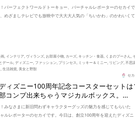
は！パーフェクトワールドトーキョー、バーチャルレポーターのセカイ
は、めざましテレビでも放映中で大大大人気の「ちいかわ」のかわいく
漫画
,
インテリア
,
ヴィランズ
,
お部屋小物
,
カーズ
,
キッチン・食器
,
くまのプーさん
,
とデール
,
ディズニー
,
ファッション
,
プリンセス
,
ミッキー＆ミニー
,
リビング
,
不思
ス
,
生活雑貨
,
美女と野獣
セカ
ディズニー100周年記念コースターセットは
部コンプ出来ちゃうマジカルボックス。...
は！みなさまに新旧問わずキャラクターグッズの魅力を感じてもらいた
ャルレポーターのセカイです。今日は、創立100周年を迎えたディズニ