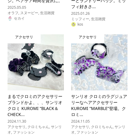
シ。ヘアケア時間を贅沢に。
ーとランドリーバッグ。ミッ
フィ好きさ...
2025.05.05
オラフ
,
スヌーピー
,
生活雑貨
2025.01.26
セカイ
ミッフィー
,
生活雑貨
kos
アクセサリ
アクセサリ
まるでクロミのアクセサリー
サンリオ クロミのラグジュア
ブランドかよ、、、サンリオ
リーなヘアアクセサリー
クロミ KUROMI “BLACK＆
KUROMI “MARBLE”登場。ク
CHECK...
ロミ...
2024.11.30
2024.11.05
アクセサリ
,
クロミちゃん
,
サンリ
アクセサリ
,
クロミちゃん
,
サンリ
オ
,
ファッション
オ
,
ファッション