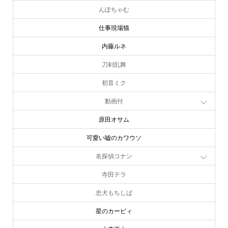
んぽちゃむ
仕事現場猫
内藤ルネ
刀剣乱舞
初音ミク
動画付
原田オサム
可愛い嘘のカワウソ
名探偵コナン
寺田テラ
忠犬もちしば
星のカービィ