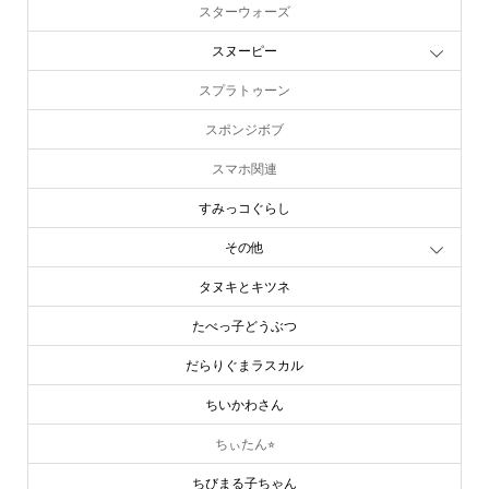
スターウォーズ
スヌーピー
スプラトゥーン
スポンジボブ
スマホ関連
すみっコぐらし
その他
タヌキとキツネ
たべっ子どうぶつ
だらりぐまラスカル
ちいかわさん
ちぃたん⭐︎
ちびまる子ちゃん