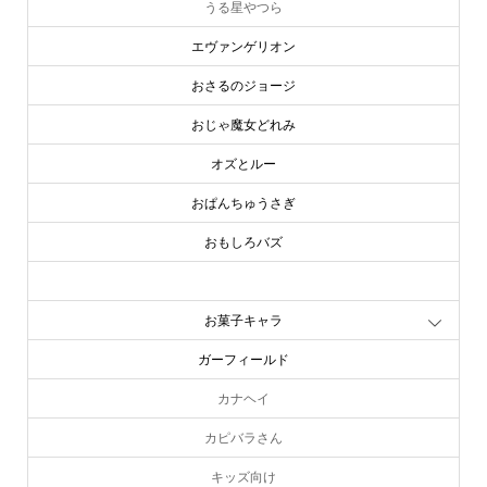
うる星やつら
エヴァンゲリオン
おさるのジョージ
おじゃ魔女どれみ
オズとルー
おぱんちゅうさぎ
おもしろバズ
お文具といっしょ
お菓子キャラ
ガーフィールド
カナヘイ
カピバラさん
キッズ向け