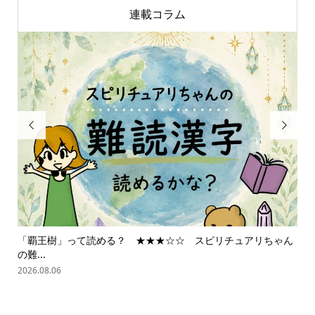
連載コラム


「覇王樹」って読める？ ★★★☆☆ スピリチュアリちゃん
ス
の難...
202
2026.08.06