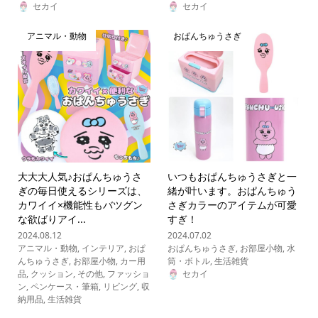
セカイ
セカイ
アニマル・動物
おぱんちゅうさぎ
大大大人気♪おぱんちゅうさ
いつもおぱんちゅうさぎと一
ぎの毎日使えるシリーズは、
緒が叶います。おぱんちゅう
カワイイ×機能性もバツグン
さぎカラーのアイテムが可愛
な欲ばりアイ...
すぎ！
2024.08.12
2024.07.02
アニマル・動物
,
インテリア
,
おぱ
おぱんちゅうさぎ
,
お部屋小物
,
水
んちゅうさぎ
,
お部屋小物
,
カー用
筒・ボトル
,
生活雑貨
品
,
クッション
,
その他
,
ファッショ
セカイ
ン
,
ペンケース・筆箱
,
リビング
,
収
納用品
,
生活雑貨