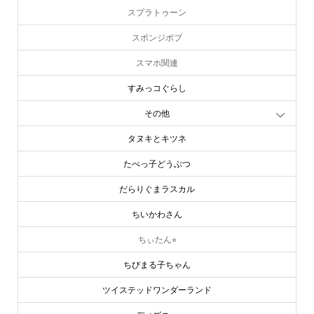
スプラトゥーン
スポンジボブ
スマホ関連
すみっコぐらし
その他
タヌキとキツネ
たべっ子どうぶつ
だらりぐまラスカル
ちいかわさん
ちぃたん⭐︎
ちびまる子ちゃん
ツイステッドワンダーランド