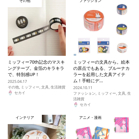
その他
ファッション
ミッフィー70th記念のマスキ
ミッフィーの文具から。絵本
ングテープ。金箔のキラキラ
の原点でもある、ブルーナカ
で、特別感UP！
ラーを起用した文具アイテ
ム！手軽にデ...
2025.04.17
その他
,
ミッフィー
,
文具
,
生活雑貨
2024.10.11
セカイ
ファッション
,
ミッフィー
,
文具
,
生
活雑貨
セカイ
インテリア
アニメ・漫画