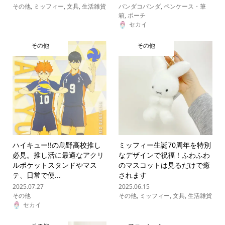
その他
,
ミッフィー
,
文具
,
生活雑貨
パンダコパンダ
,
ペンケース・筆
箱
,
ポーチ
セカイ
その他
その他
ハイキュー!!の烏野高校推し
ミッフィー生誕70周年を特別
必見。推し活に最適なアクリ
なデザインで祝福！ふわふわ
ルポケットスタンドやマス
のマスコットは見るだけで癒
テ、日常で便...
されます
2025.07.27
2025.06.15
その他
その他
,
ミッフィー
,
文具
,
生活雑貨
セカイ