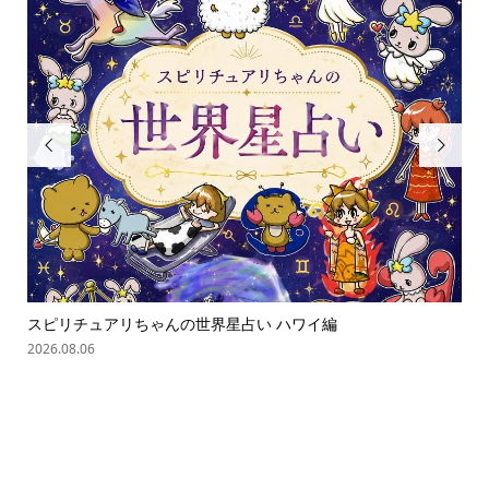


スピリチュアリちゃんの世界星占い ハワイ編
「
の難.
2026.08.06
202