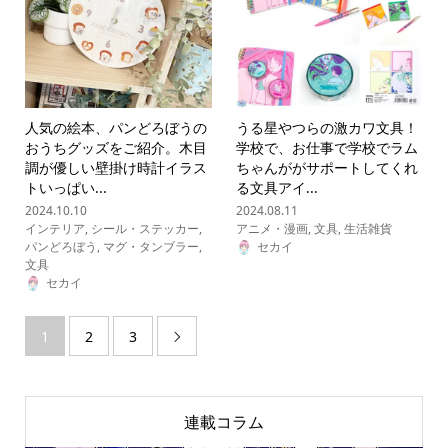
人気の絵本、パンどろぼうの
うる星やつらの激カワ文具！
おうちグッズをご紹介。木目
学校で、お仕事で学校でラム
調が優しい壁掛け時計イラス
ちゃんががサポートしてくれ
トいっぱい...
る文具アイ...
2024.10.10
2024.08.11
インテリア
,
シール・ステッカー
,
アニメ・漫画
,
文具
,
生活雑貨
パンどろぼう
,
マグ・タンブラー
,
セカイ
文具
セカイ
1
2
3

連載コラム