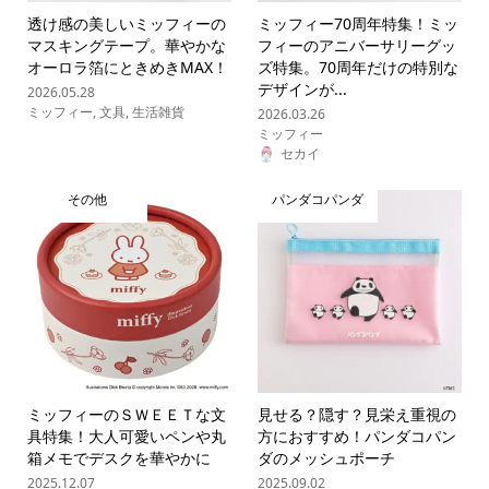
透け感の美しいミッフィーの
ミッフィー70周年特集！ミッ
マスキングテープ。華やかな
フィーのアニバーサリーグッ
オーロラ箔にときめきMAX！
ズ特集。70周年だけの特別な
デザインが...
2026.05.28
ミッフィー
,
文具
,
生活雑貨
2026.03.26
ミッフィー
セカイ
その他
パンダコパンダ
ミッフィーのＳＷＥＥＴな文
見せる？隠す？見栄え重視の
具特集！大人可愛いペンや丸
方におすすめ！パンダコパン
箱メモでデスクを華やかに
ダのメッシュポーチ
2025.12.07
2025.09.02