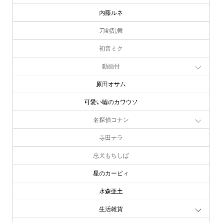
内藤ルネ
刀剣乱舞
初音ミク
動画付
原田オサム
可愛い嘘のカワウソ
名探偵コナン
寺田テラ
忠犬もちしば
星のカービィ
水森亜土
生活雑貨