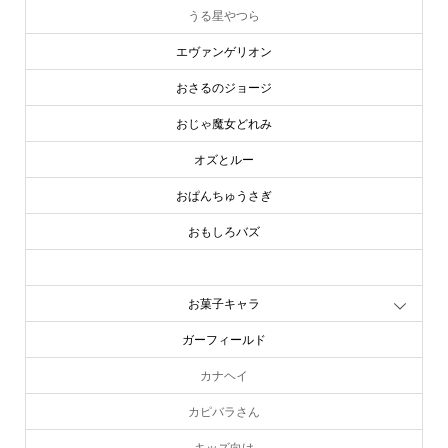
うる星やつら
エヴァンゲリオン
おさるのジョージ
おじゃ魔女どれみ
オズとルー
おぱんちゅうさぎ
おもしろバズ
お文具といっしょ
お菓子キャラ
ガーフィールド
カナヘイ
カピバラさん
キッズ向け