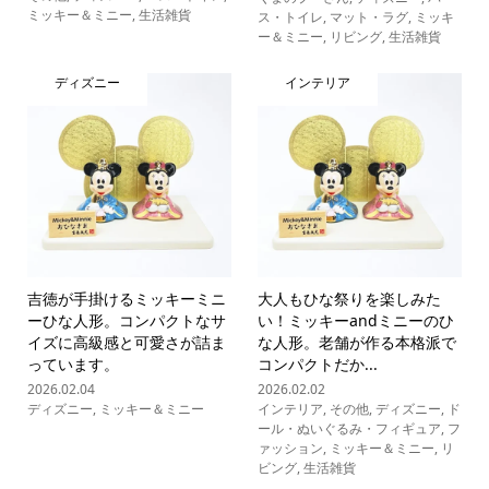
ミッキー＆ミニー
,
生活雑貨
ス・トイレ
,
マット・ラグ
,
ミッキ
ー＆ミニー
,
リビング
,
生活雑貨
ディズニー
インテリア
吉徳が手掛けるミッキーミニ
大人もひな祭りを楽しみた
ーひな人形。コンパクトなサ
い！ミッキーandミニーのひ
イズに高級感と可愛さが詰ま
な人形。老舗が作る本格派で
っています。
コンパクトだか...
2026.02.04
2026.02.02
ディズニー
,
ミッキー＆ミニー
インテリア
,
その他
,
ディズニー
,
ド
ール・ぬいぐるみ・フィギュア
,
フ
ァッション
,
ミッキー＆ミニー
,
リ
ビング
,
生活雑貨