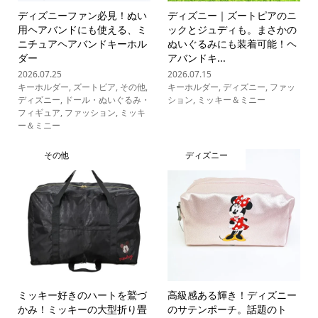
ディズニーファン必見！ぬい
ディズニー｜ズートピアのニ
用ヘアバンドにも使える、ミ
ックとジュディも。まさかの
ニチュアヘアバンドキーホル
ぬいぐるみにも装着可能！ヘ
ダー
アバンドキ...
2026.07.25
2026.07.15
キーホルダー
,
ズートピア
,
その他
,
キーホルダー
,
ディズニー
,
ファッ
ディズニー
,
ドール・ぬいぐるみ・
ション
,
ミッキー＆ミニー
フィギュア
,
ファッション
,
ミッキ
ー＆ミニー
その他
ディズニー
ミッキー好きのハートを鷲づ
高級感ある輝き！ディズニー
かみ！ミッキーの大型折り畳
のサテンポーチ。話題のト