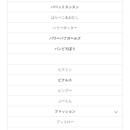
パペットスンスン
はらぺこあおむし
ハリーポッター
パワーパフガールズ
パンどろぼう
ピーターラビット
ピクミン
ピクルス
ピングー
ぷーとん
ファッション
ブッコロー