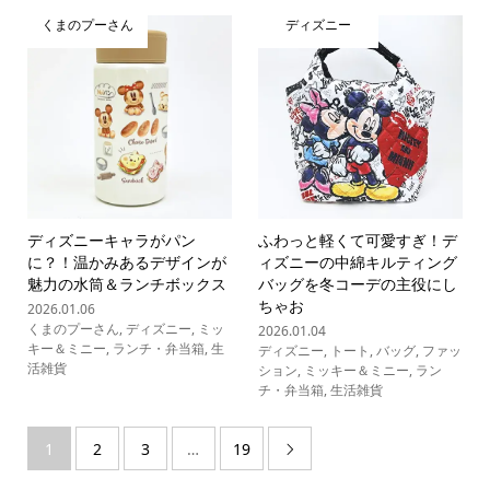
くまのプーさん
ディズニー
ディズニーキャラがパン
ふわっと軽くて可愛すぎ！デ
に？！温かみあるデザインが
ィズニーの中綿キルティング
魅力の水筒＆ランチボックス
バッグを冬コーデの主役にし
ちゃお
2026.01.06
くまのプーさん
,
ディズニー
,
ミッ
2026.01.04
キー＆ミニー
,
ランチ・弁当箱
,
生
ディズニー
,
トート
,
バッグ
,
ファッ
活雑貨
ション
,
ミッキー＆ミニー
,
ラン
チ・弁当箱
,
生活雑貨
1
2
3
…
19
