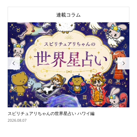
連載コラム


スピリチュアリちゃんの世界星占い ハワイ編
ス
2026.08.07
202