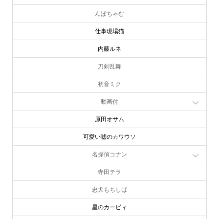
んぽちゃむ
仕事現場猫
内藤ルネ
刀剣乱舞
初音ミク
動画付
原田オサム
可愛い嘘のカワウソ
名探偵コナン
寺田テラ
忠犬もちしば
星のカービィ