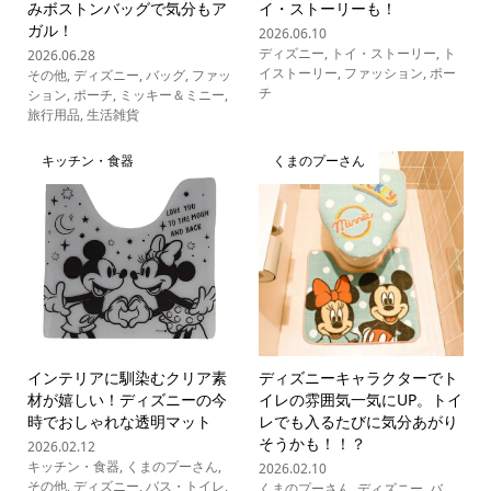
みボストンバッグで気分もア
イ・ストーリーも！
ガル！
2026.06.10
ディズニー
,
トイ・ストーリー
,
ト
2026.06.28
イストーリー
,
ファッション
,
ポー
その他
,
ディズニー
,
バッグ
,
ファッ
チ
ション
,
ポーチ
,
ミッキー＆ミニー
,
旅行用品
,
生活雑貨
キッチン・食器
くまのプーさん
インテリアに馴染むクリア素
ディズニーキャラクターでト
材が嬉しい！ディズニーの今
イレの雰囲気一気にUP。トイ
時でおしゃれな透明マット
レでも入るたびに気分あがり
そうかも！！？
2026.02.12
キッチン・食器
,
くまのプーさん
,
2026.02.10
その他
,
ディズニー
,
バス・トイレ
,
くまのプーさん
,
ディズニー
,
バ