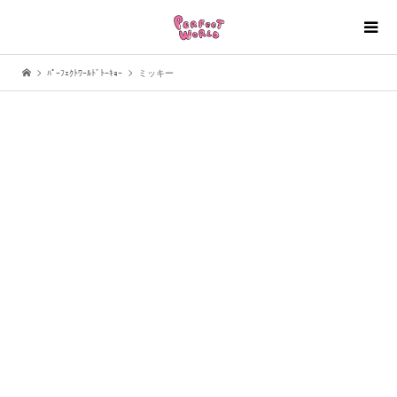
ﾊﾟｰﾌｪｸﾄﾜｰﾙﾄﾞﾄｰｷｮｰ
ミッキー