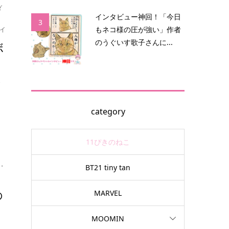
ダ
インタビュー神回！「今日
3
もネコ様の圧が強い」作者
イ
のうぐいす歌子さんに...
ボ
で
category
11ぴきのねこ
・
BT21 tiny tan
の
MARVEL
MOOMIN