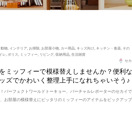
・動物
,
インテリア
,
お掃除
,
お部屋小物
,
カー用品
,
キッズ向け
,
キッチン・食器
,
その
イレ
,
ボリス
,
ミッフィー
,
リビング
,
収納用品
,
生活雑貨
セカ
をミッフィーで模様替えしませんか？便利
ッズでかわいく整理上手になれちゃいそう♪
は！パーフェクトワールドトーキョー、バーチャルレポーターのセカイ
は、お部屋の模様替えにピッタリのミッフィーのアイテムをピックアッ