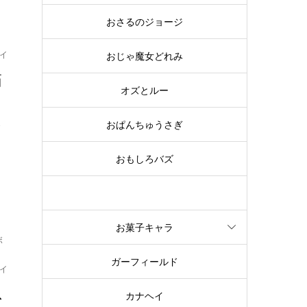
おさるのジョージ
イ
おじゃ魔女どれみ
箱
オズとルー
おぱんちゅうさぎ
で
ア
おもしろバズ
お文具といっしょ
お菓子キャラ
ボ
ガーフィールド
イ
ス
カナヘイ