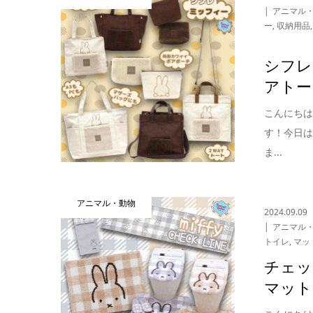
アニマル
ー
,
収納用品
シフレ
アトー
こんにち
す！今日は
ま...
アニマル・動物
2024.09.09
アニマル
トイレ
,
マッ
チェッ
マット