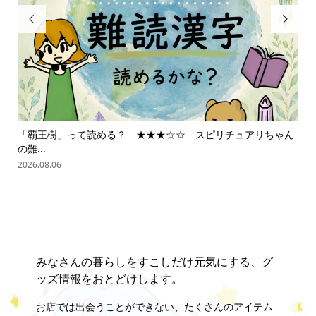


「覇王樹」って読める？ ★★★☆☆ スピリチュアリちゃん
ス
の難...
202
2026.08.06
みなさんの暮らしをすこしだけ元気にする、グ
ッズ情報をおとどけします。
お店では出会うことができない、たくさんのアイテム