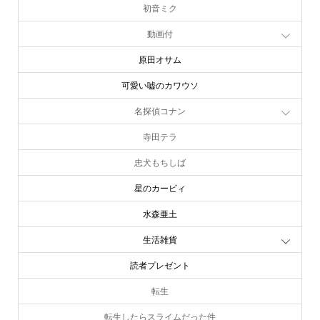
初音ミク
動画付
原田オサム
可愛い嘘のカワウソ
名探偵コナン
寺田テラ
忠犬もちしば
星のカービィ
水森亜土
生活雑貨
読者プレゼント
転生
転生したらスライムだった件