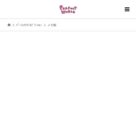
ﾊﾟｰﾌｪｸﾄﾜｰﾙﾄﾞﾄｰｷｮｰ
メモ帳