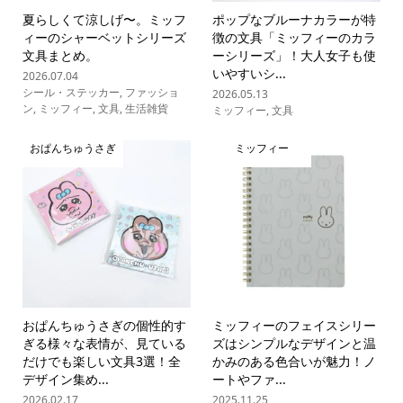
夏らしくて涼しげ〜。ミッフ
ポップなブルーナカラーが特
ィーのシャーベットシリーズ
徴の文具「ミッフィーのカラ
文具まとめ。
ーシリーズ」！大人女子も使
いやすいシ...
2026.07.04
シール・ステッカー
,
ファッショ
2026.05.13
ン
,
ミッフィー
,
文具
,
生活雑貨
ミッフィー
,
文具
おぱんちゅうさぎ
ミッフィー
おぱんちゅうさぎの個性的す
ミッフィーのフェイスシリー
ぎる様々な表情が、見ている
ズはシンプルなデザインと温
だけでも楽しい文具3選！全
かみのある色合いが魅力！ノ
デザイン集め...
ートやファ...
2026.02.17
2025.11.25