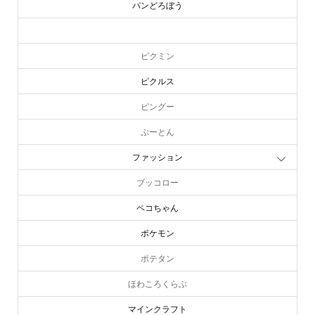
パンどろぼう
ピーターラビット
ピクミン
ピクルス
ピングー
ぷーとん
ファッション
ブッコロー
ペコちゃん
ポケモン
ポテタン
ほわころくらぶ
マインクラフト