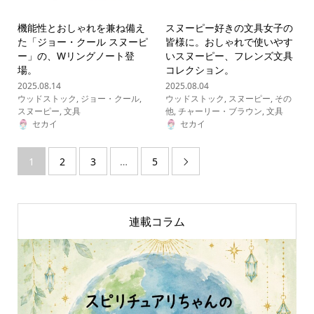
機能性とおしゃれを兼ね備え
スヌーピー好きの文具女子の
た「ジョー・クール スヌーピ
皆様に。おしゃれで使いやす
ー」の、Wリングノート登
いスヌーピー、フレンズ文具
場。
コレクション。
2025.08.14
2025.08.04
ウッドストック
,
ジョー・クール
,
ウッドストック
,
スヌーピー
,
その
スヌーピー
,
文具
他
,
チャーリー・ブラウン
,
文具
セカイ
セカイ
1
2
3
…
5

連載コラム