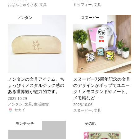
おぱんちゅうさぎ
,
文具
ミッフィー
,
文具
ノンタン
スヌーピー
ノンタンの文具アイテム。ち
スヌーピー75周年記念の文具
ょっぴりノスタルジック感の
のデザインがポップでユニー
ある世界観が魅力的です。
ク！メモスタンドやノート、
メモ帳など...
2025.10.29
ノンタン
,
文具
,
生活雑貨
2025.10.06
セカイ
スヌーピー
,
文具
モンチッチ
その他