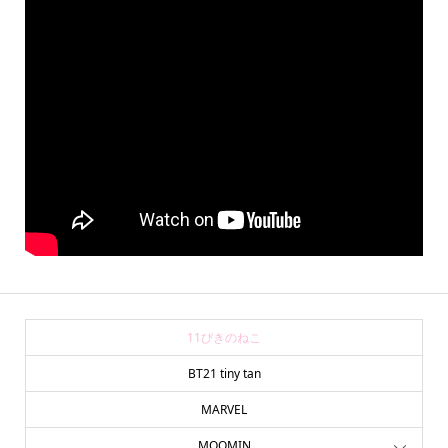
11ぴきのねこ
BT21 tiny tan
MARVEL
MOOMIN