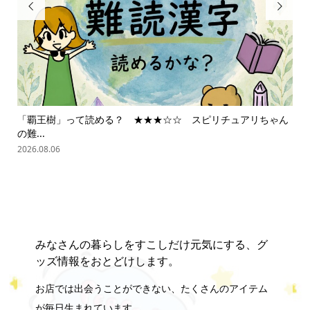


「覇王樹」って読める？ ★★★☆☆ スピリチュアリちゃん
ス
の難...
202
2026.08.06
みなさんの暮らしをすこしだけ元気にする、グ
ッズ情報をおとどけします。
お店では出会うことができない、たくさんのアイテム
が毎日生まれています。