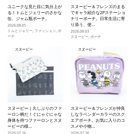
ユニークな見た目に気分上が
スヌーピー＆フレンズのまる
る！トムとジェリーのさかな
でキャラ紹介な2Pステーショ
缶、ジャム瓶ポーチ。
ナリーポーチ。日常生活に寄
り添う、使...
2026.08.05
トムとジェリー
,
ファッション
,
ポ
2026.08.03
ーチ
スヌーピー
,
ポーチ
スヌーピー
スヌーピー
スヌーピー｜久しぶりのファ
スヌーピー＆フレンズが仲良
ーロン柄だ！ぐにゃぐにゃな
しなラベンダーカラーのスク
身体を持つファーロンとスヌ
エアポーチ。お気に入りのコ
ーピーの様...
スメや小物...
2026.07.26
2026.07.26