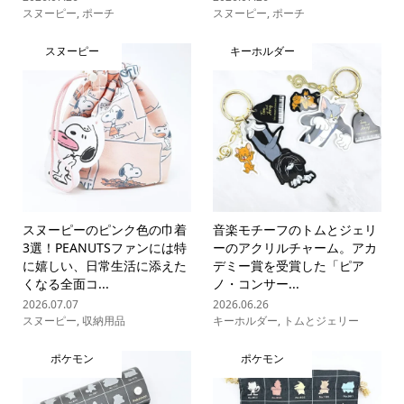
スヌーピー
,
ポーチ
スヌーピー
,
ポーチ
スヌーピー
キーホルダー
スヌーピーのピンク色の巾着
音楽モチーフのトムとジェリ
3選！PEANUTSファンには特
ーのアクリルチャーム。アカ
に嬉しい、日常生活に添えた
デミー賞を受賞した「ピア
くなる全面コ...
ノ・コンサー...
2026.07.07
2026.06.26
スヌーピー
,
収納用品
キーホルダー
,
トムとジェリー
ポケモン
ポケモン