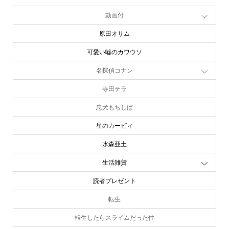
動画付
原田オサム
可愛い嘘のカワウソ
名探偵コナン
寺田テラ
忠犬もちしば
星のカービィ
水森亜土
生活雑貨
読者プレゼント
転生
転生したらスライムだった件