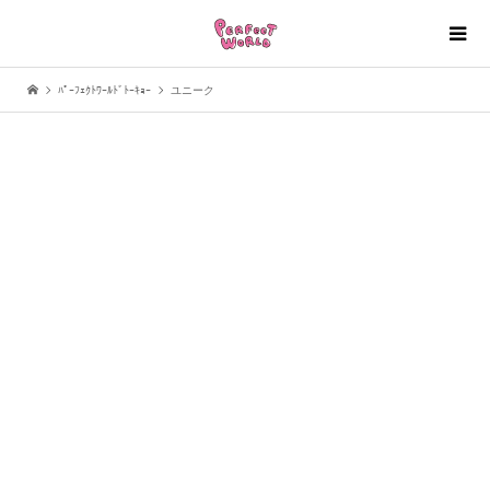
ﾊﾟｰﾌｪｸﾄﾜｰﾙﾄﾞﾄｰｷｮｰ
ユニーク