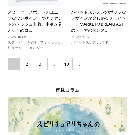
スヌーピーとポテトのユニー
パペットスンスンのポップな
クなワンポイントがアクセン
デザインが楽しめるメモパッ
トのメッシュ巾着。中身が見
ド。MARKETやBREAKFAST
えるためコ...
のテーマのスンス...
2026.06.08
2026.06.02
スヌーピー
,
その他
,
ファッション
,
パペットスンスン
,
文具
リュック・ショルダー
1
2
3
…
10

連載コラム