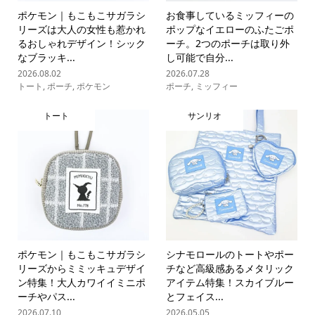
ポケモン｜もこもこサガラシ
お食事しているミッフィーの
リーズは大人の女性も惹かれ
ポップなイエローのふたごポ
るおしゃれデザイン！シック
ーチ。2つのポーチは取り外
なブラッキ...
し可能で自分...
2026.08.02
2026.07.28
トート
,
ポーチ
,
ポケモン
ポーチ
,
ミッフィー
トート
サンリオ
ポケモン｜もこもこサガラシ
シナモロールのトートやポー
リーズからミミッキュデザイ
チなど高級感あるメタリック
ン特集！大人カワイイミニポ
アイテム特集！スカイブルー
ーチやパス...
とフェイス...
2026.07.10
2026.05.05