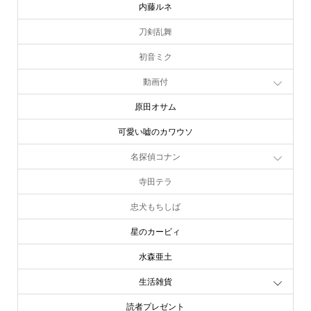
内藤ルネ
刀剣乱舞
初音ミク
動画付
原田オサム
可愛い嘘のカワウソ
名探偵コナン
寺田テラ
忠犬もちしば
星のカービィ
水森亜土
生活雑貨
読者プレゼント