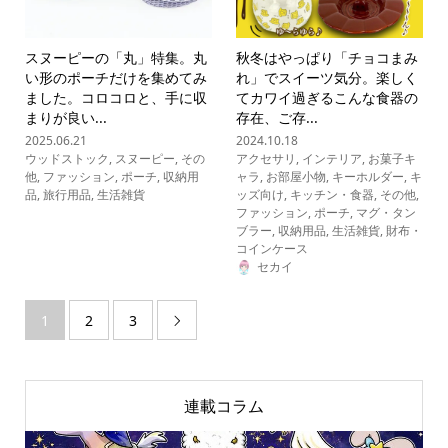
スヌーピーの「丸」特集。丸
秋冬はやっぱり「チョコまみ
い形のポーチだけを集めてみ
れ」でスイーツ気分。楽しく
ました。コロコロと、手に収
てカワイ過ぎるこんな食器の
まりが良い...
存在、ご存...
2025.06.21
2024.10.18
ウッドストック
,
スヌーピー
,
その
アクセサリ
,
インテリア
,
お菓子キ
他
,
ファッション
,
ポーチ
,
収納用
ャラ
,
お部屋小物
,
キーホルダー
,
キ
品
,
旅行用品
,
生活雑貨
ッズ向け
,
キッチン・食器
,
その他
,
ファッション
,
ポーチ
,
マグ・タン
ブラー
,
収納用品
,
生活雑貨
,
財布・
コインケース
セカイ
1
2
3

連載コラム