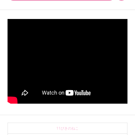
11ぴきのねこ