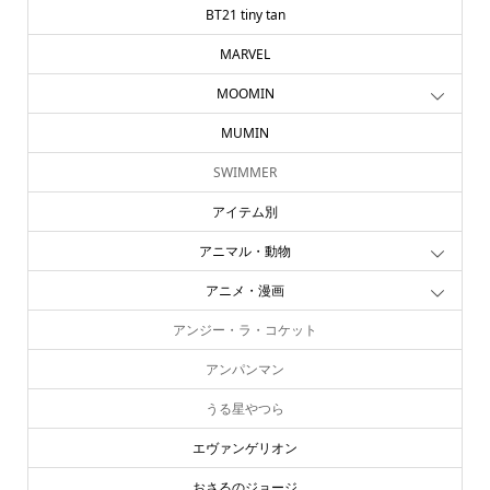
BT21 tiny tan
MARVEL
MOOMIN
MUMIN
SWIMMER
アイテム別
アニマル・動物
アニメ・漫画
アンジー・ラ・コケット
アンパンマン
うる星やつら
エヴァンゲリオン
おさるのジョージ