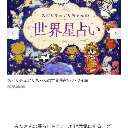


スピリチュアリちゃんの世界星占い ハワイ編
「
の難.
2026.08.06
202
みなさんの暮らしをすこしだけ元気にする、グ