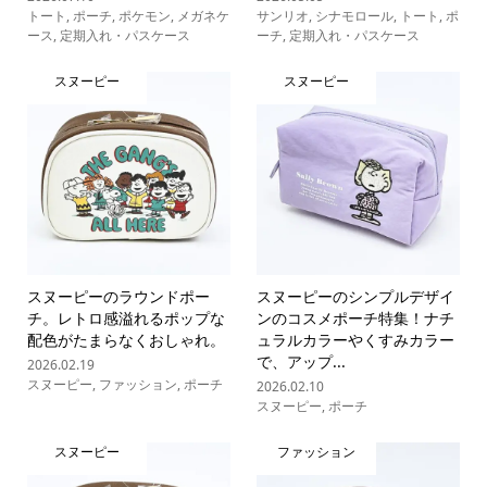
トート
,
ポーチ
,
ポケモン
,
メガネケ
サンリオ
,
シナモロール
,
トート
,
ポ
ース
,
定期入れ・パスケース
ーチ
,
定期入れ・パスケース
スヌーピー
スヌーピー
スヌーピーのラウンドポー
スヌーピーのシンプルデザイ
チ。レトロ感溢れるポップな
ンのコスメポーチ特集！ナチ
配色がたまらなくおしゃれ。
ュラルカラーやくすみカラー
で、アップ...
2026.02.19
スヌーピー
,
ファッション
,
ポーチ
2026.02.10
スヌーピー
,
ポーチ
スヌーピー
ファッション