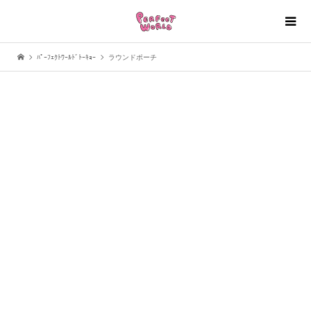
ﾊﾟｰﾌｪｸﾄﾜｰﾙﾄﾞﾄｰｷｮｰ
ラウンドポーチ