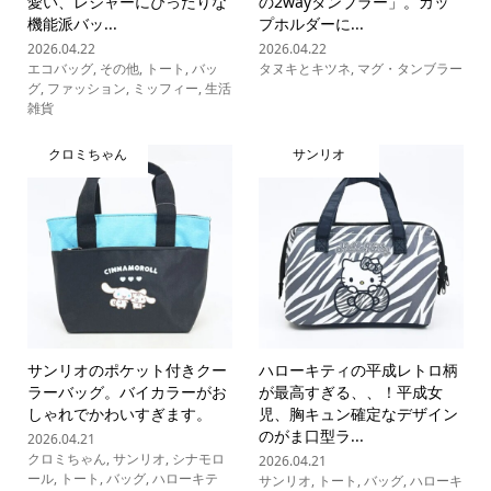
愛い、レジャーにぴったりな
の2wayタンブラー」。カッ
機能派バッ...
プホルダーに...
2026.04.22
2026.04.22
エコバッグ
,
その他
,
トート
,
バッ
タヌキとキツネ
,
マグ・タンブラー
グ
,
ファッション
,
ミッフィー
,
生活
雑貨
クロミちゃん
サンリオ
サンリオのポケット付きクー
ハローキティの平成レトロ柄
ラーバッグ。バイカラーがお
が最高すぎる、、！平成女
しゃれでかわいすぎます。
児、胸キュン確定なデザイン
のがま口型ラ...
2026.04.21
クロミちゃん
,
サンリオ
,
シナモロ
2026.04.21
ール
,
トート
,
バッグ
,
ハローキテ
サンリオ
,
トート
,
バッグ
,
ハローキ