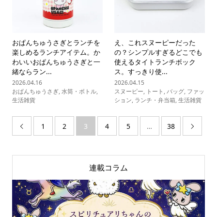
おぱんちゅうさぎとランチを
え、これスヌーピーだった
楽しめるランチアイテム。か
の？シンプルすぎるどこでも
わいいおぱんちゅうさぎと一
使えるタイトランチボック
緒ならラン...
ス。すっきり使...
2026.04.16
2026.04.15
おぱんちゅうさぎ
,
水筒・ボトル
,
スヌーピー
,
トート
,
バッグ
,
ファッ
生活雑貨
ション
,
ランチ・弁当箱
,
生活雑貨
1
2
3
4
5
…
38


連載コラム