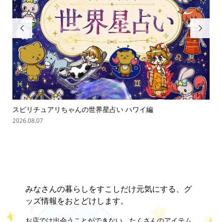


スピリチュアリちゃんの世界星占い ハワイ編
ス
2026.08.07
202
みなさんの暮らしをすこしだけ元気にする、グ
ッズ情報をおとどけします。
お店では出会うことができない、たくさんのアイテム