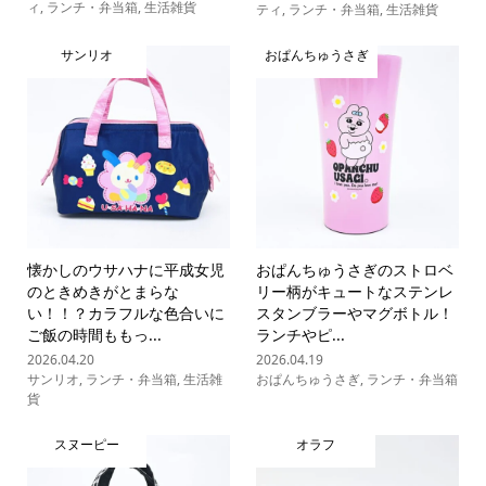
ィ
,
ランチ・弁当箱
,
生活雑貨
ティ
,
ランチ・弁当箱
,
生活雑貨
サンリオ
おぱんちゅうさぎ
懐かしのウサハナに平成女児
おぱんちゅうさぎのストロベ
のときめきがとまらな
リー柄がキュートなステンレ
い！！？カラフルな色合いに
スタンブラーやマグボトル！
ご飯の時間ももっ...
ランチやピ...
2026.04.20
2026.04.19
サンリオ
,
ランチ・弁当箱
,
生活雑
おぱんちゅうさぎ
,
ランチ・弁当箱
貨
スヌーピー
オラフ