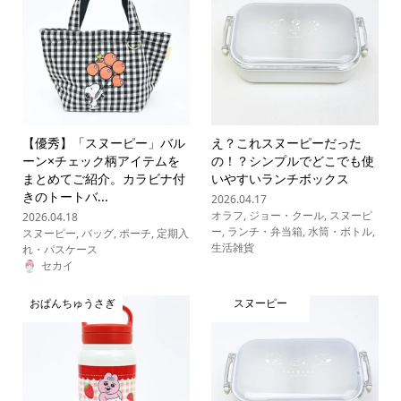
【優秀】「スヌーピー」バル
え？これスヌーピーだった
ーン×チェック柄アイテムを
の！？シンプルでどこでも使
まとめてご紹介。カラビナ付
いやすいランチボックス
きのトートバ...
2026.04.17
オラフ
,
ジョー・クール
,
スヌーピ
2026.04.18
ー
,
ランチ・弁当箱
,
水筒・ボトル
,
スヌーピー
,
バッグ
,
ポーチ
,
定期入
生活雑貨
れ・パスケース
セカイ
おぱんちゅうさぎ
スヌーピー