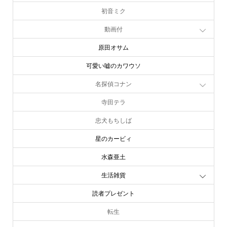
初音ミク
動画付
原田オサム
可愛い嘘のカワウソ
名探偵コナン
寺田テラ
忠犬もちしば
星のカービィ
水森亜土
生活雑貨
読者プレゼント
転生