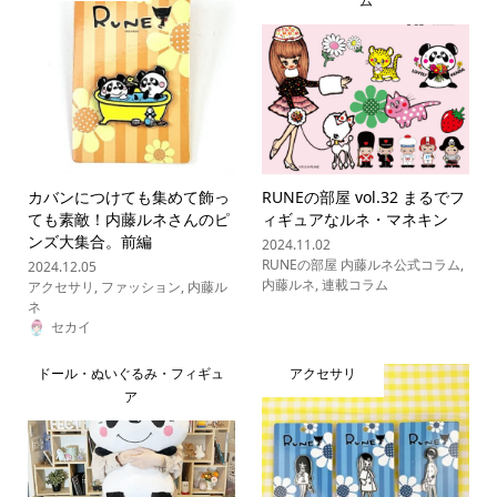
ム
カバンにつけても集めて飾っ
RUNEの部屋 vol.32 まるでフ
ても素敵！内藤ルネさんのピ
ィギュアなルネ・マネキン
ンズ大集合。前編
2024.11.02
RUNEの部屋 内藤ルネ公式コラム
,
2024.12.05
内藤ルネ
,
連載コラム
アクセサリ
,
ファッション
,
内藤ル
ネ
セカイ
ドール・ぬいぐるみ・フィギュ
アクセサリ
ア