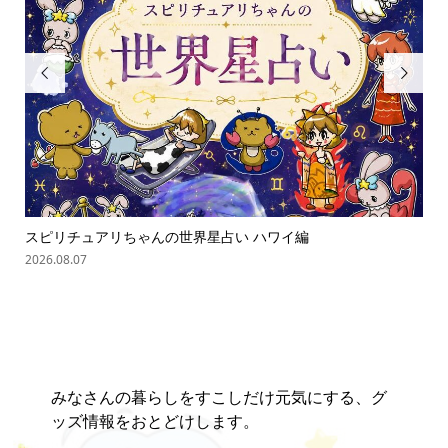


スピリチュアリちゃんの世界星占い ハワイ編
ス
2026.08.07
202
みなさんの暮らしをすこしだけ元気にする、グ
ッズ情報をおとどけします。