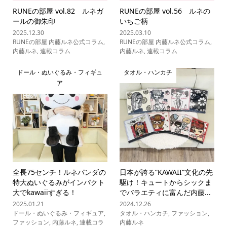
RUNEの部屋 vol.82 ルネガ
RUNEの部屋 vol.56 ルネの
ールの御朱印
いちご柄
2025.12.30
2025.03.10
RUNEの部屋 内藤ルネ公式コラム
,
RUNEの部屋 内藤ルネ公式コラム
,
内藤ルネ
,
連載コラム
内藤ルネ
,
連載コラム
ドール・ぬいぐるみ・フィギュ
タオル・ハンカチ
ア
全長75センチ！ルネパンダの
日本が誇る”KAWAII”文化の先
特大ぬいぐるみがインパクト
駆け！キュートからシックま
大でkawaiiすぎる！
でバラエティに富んだ内藤...
2025.01.21
2024.12.26
ドール・ぬいぐるみ・フィギュア
,
タオル・ハンカチ
,
ファッション
,
ファッション
,
内藤ルネ
,
連載コラ
内藤ルネ