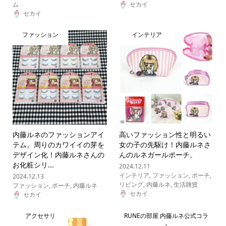
ム
セカイ
セカイ
ファッション
インテリア
内藤ルネのファッションアイ
高いファッション性と明るい
テム。周りのカワイイの芽を
女の子の先駆け！内藤ルネさ
デザイン化！内藤ルネさんの
んのルネガールポーチ。
お化粧シリ...
2024.12.11
インテリア
,
ファッション
,
ポーチ
,
2024.12.13
リビング
,
内藤ルネ
,
生活雑貨
ファッション
,
ポーチ
,
内藤ルネ
セカイ
セカイ
アクセサリ
RUNEの部屋 内藤ルネ公式コラ