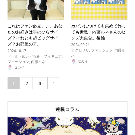
これはファン必見、、、あな
カバンにつけても集めて飾っ
たのお好みは手のひらサイ
ても素敵！内藤ルネさんのピ
ズ？それとも超ビッグサイ
ンズ大集合。後編
ズ？お部屋のア...
2024.09.21
アクセサリ
,
ファッション
,
内藤ル
2024.10.17
ネ
ドール・ぬいぐるみ・フィギュア
,
セカイ
ファッション
,
内藤ルネ
セカイ
1
2
3

連載コラム