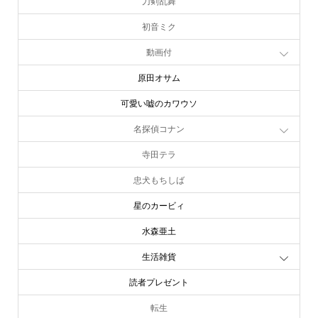
刀剣乱舞
初音ミク
動画付
原田オサム
可愛い嘘のカワウソ
名探偵コナン
寺田テラ
忠犬もちしば
星のカービィ
水森亜土
生活雑貨
読者プレゼント
転生