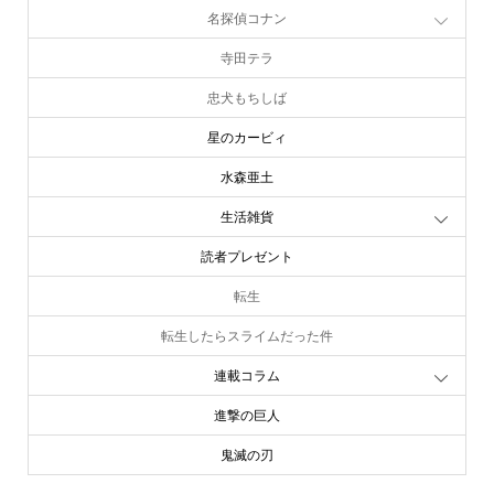
名探偵コナン
寺田テラ
忠犬もちしば
星のカービィ
水森亜土
生活雑貨
読者プレゼント
転生
転生したらスライムだった件
連載コラム
進撃の巨人
鬼滅の刃