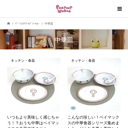
ﾊﾟｰﾌｪｸﾄﾜｰﾙﾄﾞﾄｰｷｮｰ
中華皿
中華皿
キッチン・食器
キッチン・食器
いつもより美味しく感じちゃ
こんなの珍しい！ベイマック
う！？おうち中華はベイマッ
スの中華食器シリーズ集めま