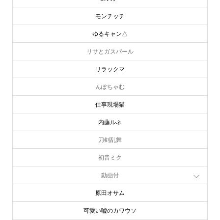
モンチッチ
ゆるキャン△
リサとガスパール
リラックマ
んぽちゃむ
仕事現場猫
内藤ルネ
刀剣乱舞
初音ミク
動画付
原田オサム
可愛い嘘のカワウソ