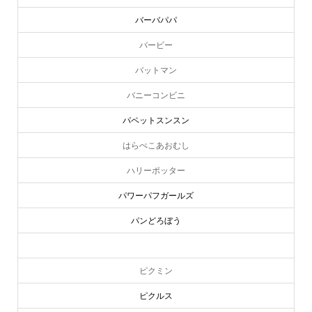
バーバパパ
バービー
バットマン
バニーコンビニ
パペットスンスン
はらぺこあおむし
ハリーポッター
パワーパフガールズ
パンどろぼう
ピーターラビット
ピクミン
ピクルス