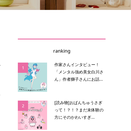
ranking
で
作家さんインタビュー！
1
「メンタル強め美女白川さ
ん」作者獅子さんにお話...
。
.
[読み物]おぱんちゅうさぎ
2
って！？！？まだ未体験の
方にそのかわいすぎ...