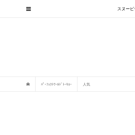
スヌーピ
ﾊﾟｰﾌｪｸﾄﾜｰﾙﾄﾞﾄｰｷｮｰ
人気