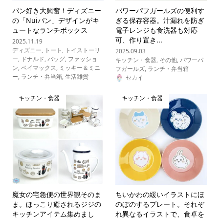
パン好き大興奮！ディズニー
パワーパフガールズの便利す
の「Nuiパン」デザインがキ
ぎる保存容器。汁漏れを防ぎ
ュートなランチボックス
電子レンジも食洗器も対応
可、作り置き...
2025.11.19
ディズニー
,
トート
,
トイストーリ
2025.09.03
ー
,
ドナルド
,
バッグ
,
ファッショ
キッチン・食器
,
その他
,
パワーパ
ン
,
ベイマックス
,
ミッキー＆ミニ
フガールズ
,
ランチ・弁当箱
ー
,
ランチ・弁当箱
,
生活雑貨
セカイ
キッチン・食器
キッチン・食器
魔女の宅急便の世界観そのま
ちいかわの緩いイラストにほ
ま。ほっこり癒されるジジの
のぼのするプレート。それぞ
キッチンアイテム集めまし
れ異なるイラストで、食卓を