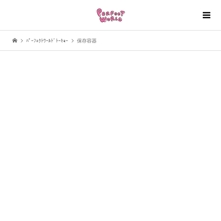
ﾊﾟｰﾌｪｸﾄﾜｰﾙﾄﾞﾄｰｷｮｰ
保存容器