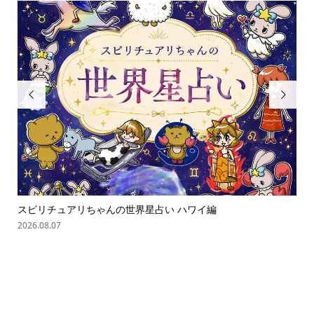


スピリチュアリちゃんの世界星占い ハワイ編
ス
2026.08.07
202