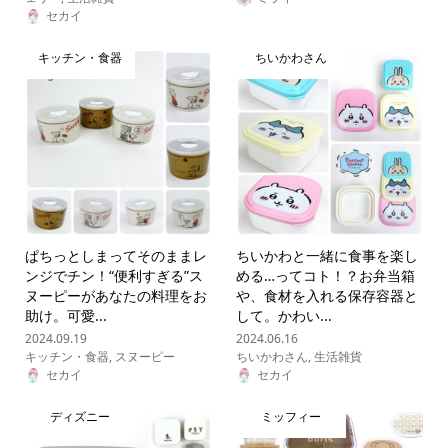
セカイ
キッチン・食器
ちいかわさん
ぱちっとしまってそのままレ
ちいかわと一緒に食事を楽し
ンジでチン！“便利すぎる”ス
める…ってコト！？お弁当箱
ヌーピーがあなたの料理をお
や、食材を入れる保存容器と
助け。可愛...
して。かわい...
2024.09.19
2024.06.16
キッチン・食器
,
スヌーピー
ちいかわさん
,
生活雑貨
セカイ
セカイ
ディズニー
ミッフィー