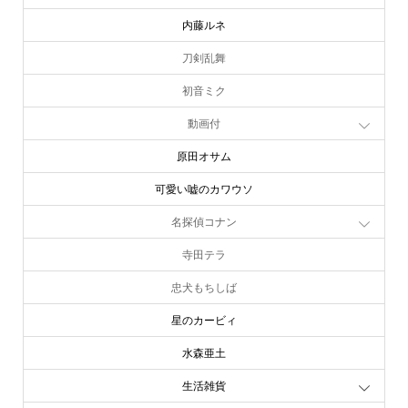
内藤ルネ
刀剣乱舞
初音ミク
動画付
原田オサム
可愛い嘘のカワウソ
名探偵コナン
寺田テラ
忠犬もちしば
星のカービィ
水森亜土
生活雑貨