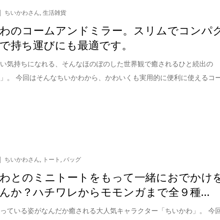
ちいかわさん
,
生活雑貨
わのコームアンドミラー。スリムでコンパ
で持ち運びにも最適です。
しい気持ちになれる、そんなほのぼのした世界観で癒されるひと続出の
」。 今回はそんなちいかわから、かわいくも実用的に便利に使えるコ
ちいかわさん
,
トート
,
バッグ
わとのミニトートをもって一緒におでかけ
んか？ハチワレからモモンガまで全９種...
っている姿がなんだか癒される大人気キャラクター「ちいかわ」。 今