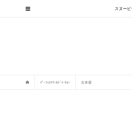
スヌーピ
ﾊﾟｰﾌｪｸﾄﾜｰﾙﾄﾞﾄｰｷｮｰ
古本屋