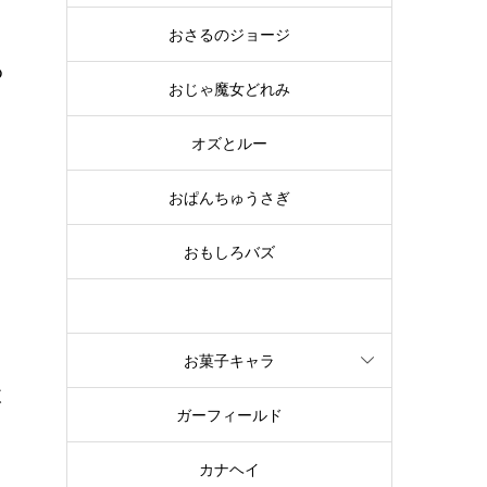
おさるのジョージ
っ
おじゃ魔女どれみ
オズとルー
。
ひ
おぱんちゅうさぎ
おもしろバズ
お文具といっしょ
お菓子キャラ
体
ガーフィールド
こ
カナヘイ