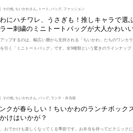
その他
,
ちいかわさん
,
トート
,
バッグ
,
ファッション
わにハチワレ、うさぎも！推しキャラで選
ラー刺繍のミニトートバッグが大人かわい
クアップするのは、幅広い層から支持される「ちいかわ」たちのワンカ
を引く「ミニトートバッグ」です。全9種類という驚きのラインナップ
その他
,
ちいかわさん
,
バッグ
,
ランチ・弁当箱
ンクが春らしい！ちいかわのランチボック
かけはいかが？
り、おでかけも楽しくなってくる季節です。お弁当を持ってピクニック