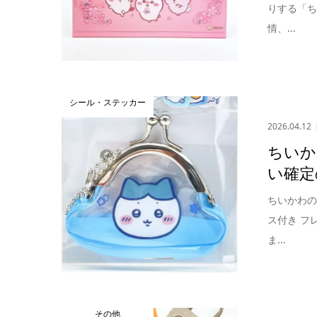
りする「ち
情、...
シール・ステッカー
2026.04.12
ちいか
い確定
ちいかわ
ス付き フ
ま...
その他