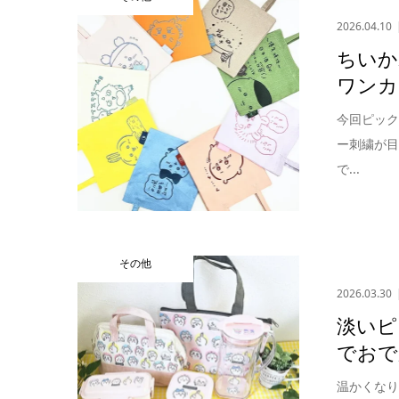
2026.04.10
ちいか
ワンカ
今回ピッ
ー刺繍が目
で...
その他
2026.03.30
淡いピ
でおで
温かくな