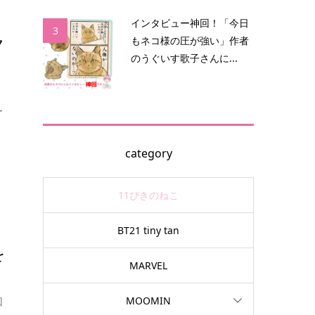
インタビュー神回！「今日
3
ク
もネコ様の圧が強い」作者
のうぐいす歌子さんに...
ー
category
11ぴきのねこ
BT21 tiny tan
を
MARVEL
MOOMIN
回