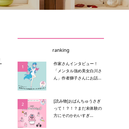
ranking
え
作家さんインタビュー！
1
「メンタル強め美女白川さ
ん」作者獅子さんにお話...
し
た
[読み物]おぱんちゅうさぎ
2
って！？！？まだ未体験の
方にそのかわいすぎ...