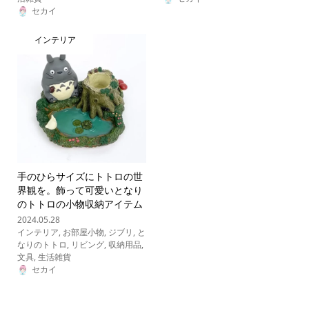
セカイ
インテリア
手のひらサイズにトトロの世
界観を。飾って可愛いとなり
のトトロの小物収納アイテム
2024.05.28
インテリア
,
お部屋小物
,
ジブリ
,
と
なりのトトロ
,
リビング
,
収納用品
,
文具
,
生活雑貨
セカイ