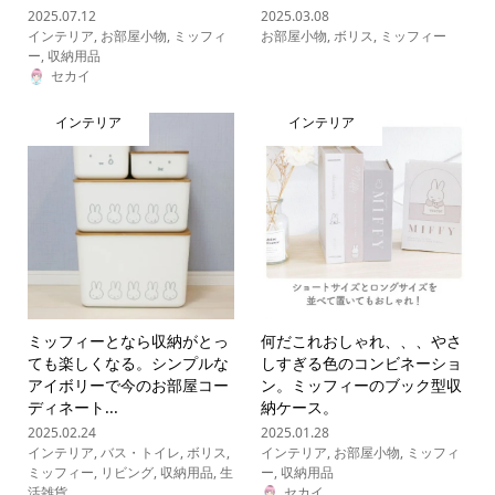
2025.07.12
2025.03.08
インテリア
,
お部屋小物
,
ミッフィ
お部屋小物
,
ボリス
,
ミッフィー
ー
,
収納用品
セカイ
インテリア
インテリア
ミッフィーとなら収納がとっ
何だこれおしゃれ、、、やさ
ても楽しくなる。シンプルな
しすぎる色のコンビネーショ
アイボリーで今のお部屋コー
ン。ミッフィーのブック型収
ディネート...
納ケース。
2025.02.24
2025.01.28
インテリア
,
バス・トイレ
,
ボリス
,
インテリア
,
お部屋小物
,
ミッフィ
ミッフィー
,
リビング
,
収納用品
,
生
ー
,
収納用品
活雑貨
セカイ