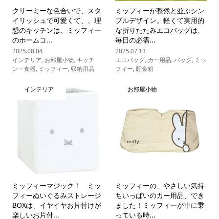
クリーミーな色合いで、スタ
ミッフィーが整然と並ぶシン
イリッシュで可愛くて、、理
プルデザイン。軽くて実用的
想のキッチンは、ミッフィー
な折りたたみエコバッグは、
のホームコ...
毎日の必需...
2025.08.04
2025.07.13
インテリア
,
お部屋小物
,
キッチ
エコバッグ
,
カー用品
,
バッグ
,
ミッ
ン・食器
,
ミッフィー
,
収納用品
フィー
,
貯金箱
インテリア
お部屋小物
ミッフィーマジック！ ミッ
ミッフィーの、やさしい気持
フィーぬいぐるみストレージ
ちいっぱいのカー用品、でき
BOXは、イヤイヤお片付けが
ました！ミッフィーが車に乗
楽しいお片付...
っている時...