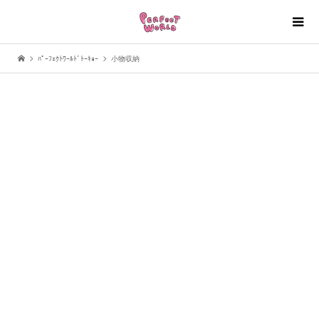
ﾊﾟｰﾌｪｸﾄﾜｰﾙﾄﾞﾄｰｷｮｰ
小物収納