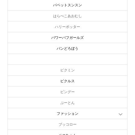
パペットスンスン
はらぺこあおむし
ハリーポッター
パワーパフガールズ
パンどろぼう
ピーターラビット
ピクミン
ピクルス
ピングー
ぷーとん
ファッション
ブッコロー