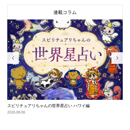
連載コラム


スピリチュアリちゃんの世界星占い ハワイ編
「
の難.
2026.08.06
202