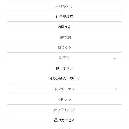
んぽちゃむ
仕事現場猫
内藤ルネ
刀剣乱舞
初音ミク
動画付
原田オサム
可愛い嘘のカワウソ
名探偵コナン
寺田テラ
忠犬もちしば
星のカービィ