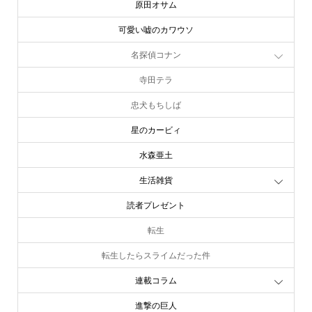
原田オサム
可愛い嘘のカワウソ
名探偵コナン
寺田テラ
忠犬もちしば
星のカービィ
水森亜土
生活雑貨
読者プレゼント
転生
転生したらスライムだった件
連載コラム
進撃の巨人