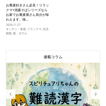
お蕎麦好きさん必見！リラッ
クマ×池森そばシリーズなら
お家でお蕎麦屋さん気分が味
わえます。味...
2024.11.27
キッチン・食器
,
リラックマ
,
生活
雑貨
,
皿・ボウル
連載コラム

