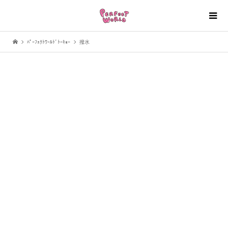
ﾊﾟｰﾌｪｸﾄﾜｰﾙﾄﾞﾄｰｷｮｰ
撥水