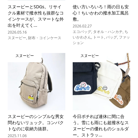
スヌーピーとSDGs。リサイ
使い方いろいろ！雨の日も安
クル素材で撥水性も抜群なコ
心！ちいかわの撥水加工風呂
インケースが、スマートな外
敷。
出を叶えてく...
2026.02.27
エコバッグ
,
タオル・ハンカチ
,
ち
2026.05.16
いかわさん
,
トート
,
バッグ
,
ファッ
スヌーピー
,
財布・コインケース
ション
スヌーピー
スヌーピー
スヌーピーのシンプルな男女
今日ポチれば連休に間に合
問わないリュック。コンパク
う。雪にも雨にも超撥水なス
トなのに収納力抜群。
ヌーピーの優れものショルダ
ー。ストラッ...
2025.11.06