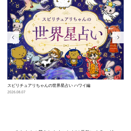


スピリチュアリちゃんの世界星占い ハワイ編
ス
2026.08.07
202