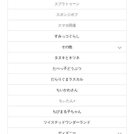
スプラトゥーン
スポンジボブ
スマホ関連
すみっコぐらし
その他
タヌキとキツネ
たべっ子どうぶつ
だらりぐまラスカル
ちいかわさん
ちぃたん⭐︎
ちびまる子ちゃん
ツイステッドワンダーランド
ディズニー