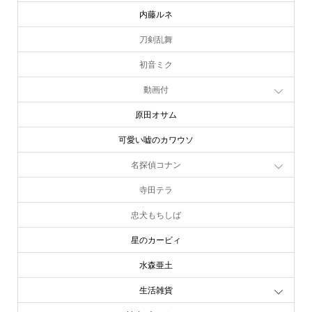
内藤ルネ
刀剣乱舞
初音ミク
動画付
原田オサム
可愛い嘘のカワウソ
名探偵コナン
寺田テラ
忠犬もちしば
星のカービィ
水森亜土
生活雑貨