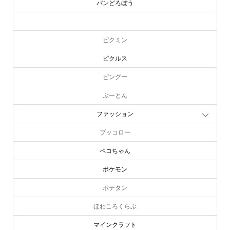
パンどろぼう
ピーターラビット
ピクミン
ピクルス
ピングー
ぷーとん
ファッション
ブッコロー
ペコちゃん
ポケモン
ポテタン
ほわころくらぶ
マインクラフト