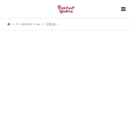
ﾊﾟｰﾌｪｸﾄﾜｰﾙﾄﾞﾄｰｷｮｰ
日常使い