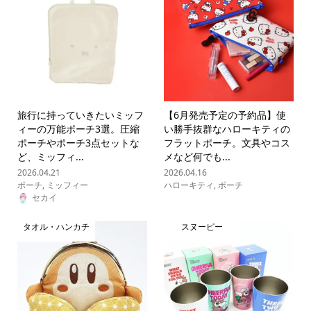
旅行に持っていきたいミッフ
【6月発売予定の予約品】使
ィーの万能ポーチ3選。圧縮
い勝手抜群なハローキティの
ポーチやポーチ3点セットな
フラットポーチ。文具やコス
ど、ミッフィ...
メなど何でも...
2026.04.21
2026.04.16
ポーチ
,
ミッフィー
ハローキティ
,
ポーチ
セカイ
タオル・ハンカチ
スヌーピー