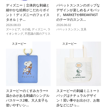
ディズニー｜立体的な刺繍と
パペットスンスンのポップな
細やかな絵柄がこだわりポイ
デザインが楽しめるメモパッ
ント！ディズニーのフェイス
ド。MARKETやBREAKFAST
タオル｜ナ...
のテーマのスンス...
2026.08.03
2026.06.02
ズートピア
,
その他
,
ディズニー
,
ラ
パペットスンスン
,
文具
イオンキング
,
不思議の国のアリス
スヌーピー
スヌーピー
スヌーピーのくすみカラー×
スヌーピーの刺繡ミニトート
温かみがある刺繍のシングル
バッグはナチュラルデザイ
パスケース2種。大人女子も
ン！習い事やお出かけ、お散
使いやすいシ...
歩などにぴっ...