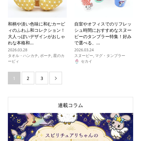
和柄や淡い色味に和むカービ
自室やオフィスでのリフレッ
ィのふわふ和コレクション！
シュ時間におすすめなスヌー
大人っぽいデザインがおしゃ
ピーのタンブラー特集！好み
れな本格和...
で選べる、...
2026.03.28
2026.03.24
タオル・ハンカチ
,
ポーチ
,
星のカ
スヌーピー
,
マグ・タンブラー
ービィ
セカイ
1
2
3

連載コラム