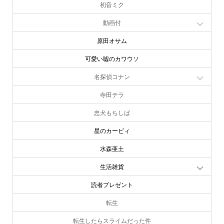
初音ミク
動画付
原田オサム
可愛い嘘のカワウソ
名探偵コナン
寺田テラ
忠犬もちしば
星のカービィ
水森亜土
生活雑貨
読者プレゼント
転生
転生したらスライムだった件