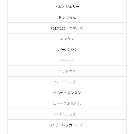
トムとジェリー
ドラえもん
ねむねむアニマルズ
ノンタン
バーバパパ
バービー
バットマン
バニーコンビニ
パペットスンスン
はらぺこあおむし
ハリーポッター
パワーパフガールズ