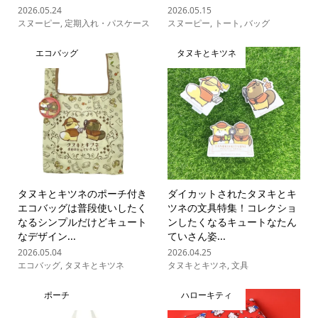
2026.05.24
2026.05.15
スヌーピー
,
定期入れ・パスケース
スヌーピー
,
トート
,
バッグ
エコバッグ
タヌキとキツネ
タヌキとキツネのポーチ付き
ダイカットされたタヌキとキ
エコバッグは普段使いしたく
ツネの文具特集！コレクショ
なるシンプルだけどキュート
ンしたくなるキュートなたん
なデザイン...
ていさん姿...
2026.05.04
2026.04.25
エコバッグ
,
タヌキとキツネ
タヌキとキツネ
,
文具
ポーチ
ハローキティ