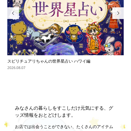


スピリチュアリちゃんの世界星占い ハワイ編
ス
2026.08.07
202
みなさんの暮らしをすこしだけ元気にする、グ
ッズ情報をおとどけします。
お店では出会うことができない、たくさんのアイテム