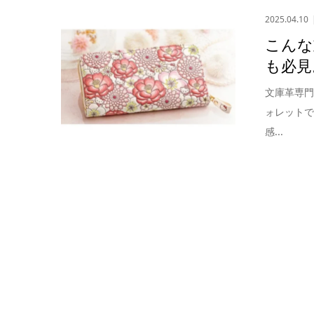
2025.04.10
こんな
も必見
文庫革専
ォレット
感...