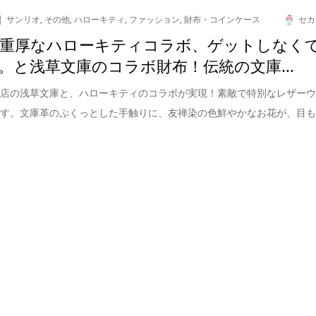
サンリオ
,
その他
,
ハローキティ
,
ファッション
,
財布・コインケース
セカ
重厚なハローキティコラボ、ゲットしなく
。と浅草文庫のコラボ財布！伝統の文庫...
門店の浅草文庫と、ハローキティのコラボが実現！素敵で特別なレザー
です。文庫革のぷくっとした手触りに、友禅染の色鮮やかなお花が、目