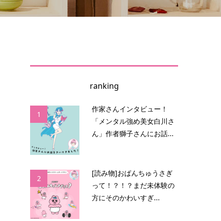
ranking
作家さんインタビュー！
1
「メンタル強め美女白川さ
染
ん」作者獅子さんにお話...
こ
[読み物]おぱんちゅうさぎ
2
って！？！？まだ未体験の
方にそのかわいすぎ...