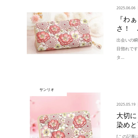
2025.06.06
『わぁ
さ！ 
出会いの
目惚れです
タ...
サンリオ
2025.05.19
大切に
染めと
[この記事