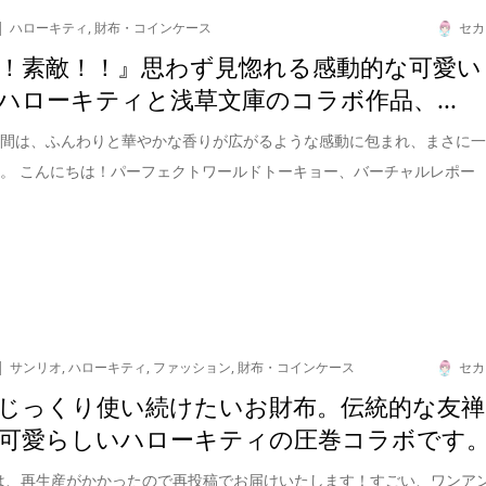
ハローキティ
,
財布・コインケース
セカ
！素敵！！』思わず見惚れる感動的な可愛い
ハローキティと浅草文庫のコラボ作品、...
瞬間は、ふんわりと華やかな香りが広がるような感動に包まれ、まさに
。 こんにちは！パーフェクトワールドトーキョー、バーチャルレポー
サンリオ
,
ハローキティ
,
ファッション
,
財布・コインケース
セカ
じっくり使い続けたいお財布。伝統的な友禅
可愛らしいハローキティの圧巻コラボです
は、再生産がかかったので再投稿でお届けいたします！すごい、ワンア