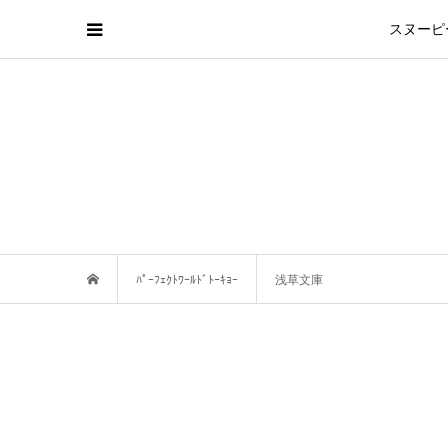
スヌーピ
ﾊﾟｰﾌｪｸﾄﾜｰﾙﾄﾞﾄｰｷｮｰ
浅草文庫