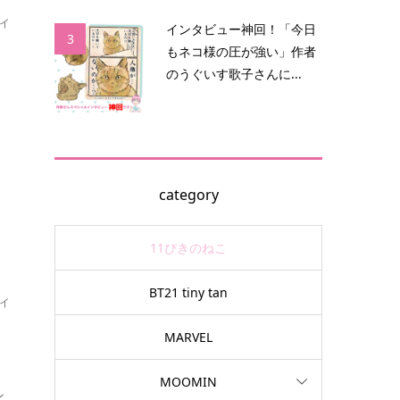
イ
インタビュー神回！「今日
3
もネコ様の圧が強い」作者
のうぐいす歌子さんに...
一
category
11ぴきのねこ
BT21 tiny tan
イ
MARVEL
。
MOOMIN
ン