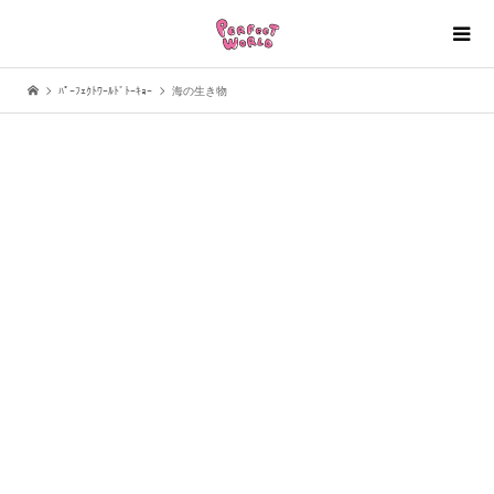
ﾊﾟｰﾌｪｸﾄﾜｰﾙﾄﾞﾄｰｷｮｰ
海の生き物