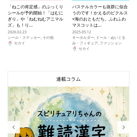
「ねこの肯定感」のぷっくり
パステルカラーも抜群に似合
シールが予約開始！「はむに
うのです！かえるのピクルス
ぎり」や「ねむねむアニマル
×海のおともだち。ふわふわ
ズ」も！り...
マスコットは...
2026.02.23
2025.05.12
シール・ステッカー
,
その他
キーホルダー
,
ドール・ぬいぐる
セカイ
み・フィギュア
,
ファッション
セカイ
連載コラム

