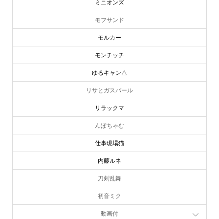
ミニオンズ
モフサンド
モルカー
モンチッチ
ゆるキャン△
リサとガスパール
リラックマ
んぽちゃむ
仕事現場猫
内藤ルネ
刀剣乱舞
初音ミク
動画付