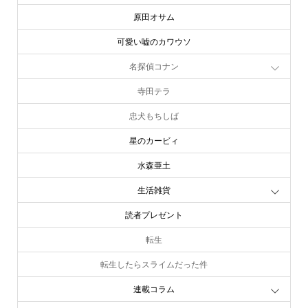
原田オサム
可愛い嘘のカワウソ
名探偵コナン
寺田テラ
忠犬もちしば
星のカービィ
水森亜土
生活雑貨
読者プレゼント
転生
転生したらスライムだった件
連載コラム