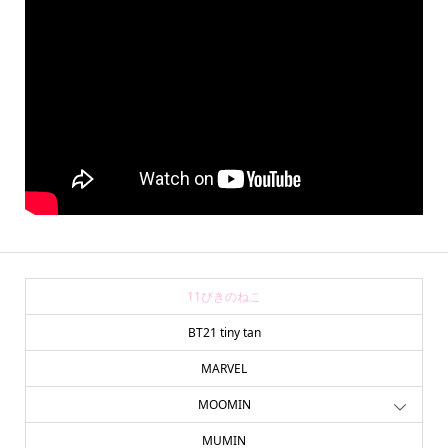
11ぴきのねこ
BT21 tiny tan
MARVEL
MOOMIN
MUMIN