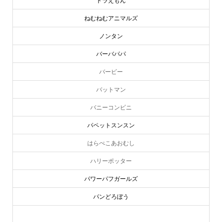
ドラえもん
ねむねむアニマルズ
ノンタン
バーバパパ
バービー
バットマン
バニーコンビニ
パペットスンスン
はらぺこあおむし
ハリーポッター
パワーパフガールズ
パンどろぼう
ピーターラビット