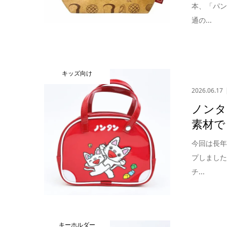
本、「パ
通の...
キッズ向け
2026.06.17
ノンタ
素材で
今回は長
プしまし
チ...
キーホルダー