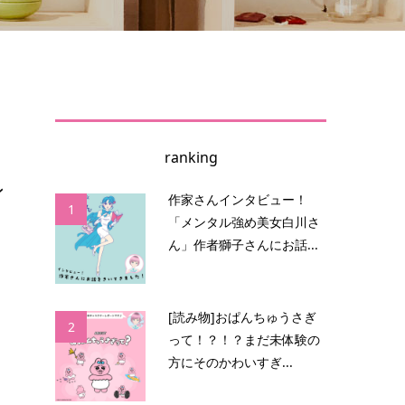
ranking
ン
作家さんインタビュー！
1
「メンタル強め美女白川さ
ん」作者獅子さんにお話...
こ
[読み物]おぱんちゅうさぎ
2
って！？！？まだ未体験の
方にそのかわいすぎ...