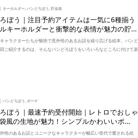
キーホルダー
,
パンどろぼう
,
貯金箱
ろぼう｜注目予約アイテムは一気に6種揃う
ルキーホルダーと衝撃的な表情が魅力の貯...
なキャラクターたちが愉快で意外性のあるお話を繰り広げる絵本、パン
今回ご紹介するのは、そんなパンどろぼうをいろいろなところに付けて
パンどろぼう
,
ポーチ
ろぼう｜最速予約受付開始｜レトロでおし
袋風の生地が魅力！シンプルかわいいポ...
意外性のあるお話とユニークなキャラクターが幅広い世代で愛される絵