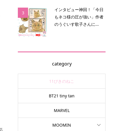
インタビュー神回！「今日
3
イ
もネコ様の圧が強い」作者
のうぐいす歌子さんに...
ン
ま
category
11ぴきのねこ
BT21 tiny tan
ま
MARVEL
.
MOOMIN
気