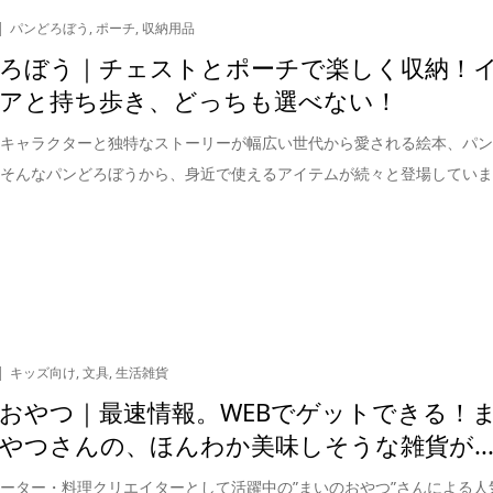
パンどろぼう
,
ポーチ
,
収納用品
ろぼう｜チェストとポーチで楽しく収納！
アと持ち歩き、どっちも選べない！
なキャラクターと独特なストーリーが幅広い世代から愛される絵本、パ
。そんなパンどろぼうから、身近で使えるアイテムが続々と登場してい
キッズ向け
,
文具
,
生活雑貨
おやつ｜最速情報。WEBでゲットできる！
やつさんの、ほんわか美味しそうな雑貨が..
ーター・料理クリエイターとして活躍中の”まいのおやつ”さんによる人