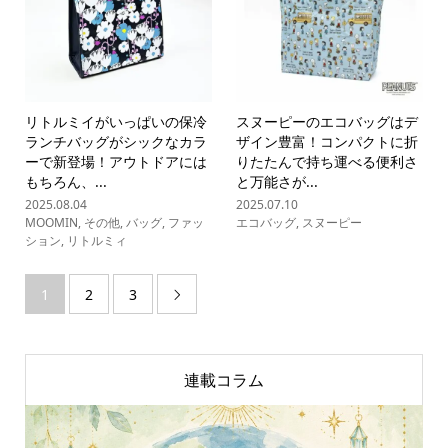
リトルミイがいっぱいの保冷
スヌーピーのエコバッグはデ
ランチバッグがシックなカラ
ザイン豊富！コンパクトに折
ーで新登場！アウトドアには
りたたんで持ち運べる便利さ
もちろん、...
と万能さが...
2025.08.04
2025.07.10
MOOMIN
,
その他
,
バッグ
,
ファッ
エコバッグ
,
スヌーピー
ション
,
リトルミィ
1
2
3

連載コラム