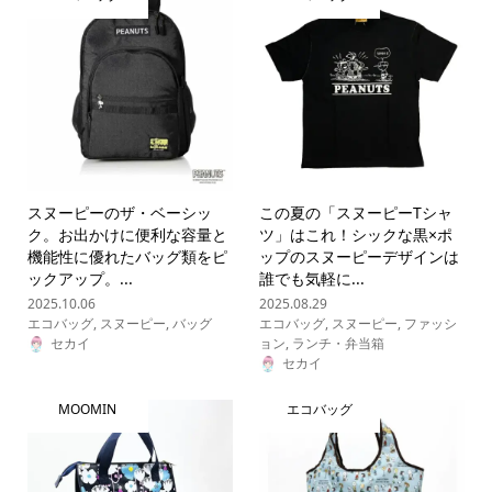
スヌーピーのザ・ベーシッ
この夏の「スヌーピーTシャ
ク。お出かけに便利な容量と
ツ」はこれ！シックな黒×ポ
機能性に優れたバッグ類をピ
ップのスヌーピーデザインは
ックアップ。...
誰でも気軽に...
2025.10.06
2025.08.29
エコバッグ
,
スヌーピー
,
バッグ
エコバッグ
,
スヌーピー
,
ファッシ
セカイ
ョン
,
ランチ・弁当箱
セカイ
MOOMIN
エコバッグ