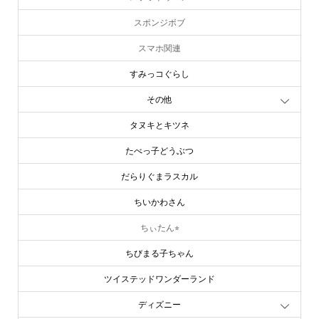
スポンジボブ
スマホ関連
すみっコぐらし
その他
タヌキとキツネ
たべっ子どうぶつ
だらりぐまラスカル
ちいかわさん
ちぃたん⭐︎
ちびまる子ちゃん
ツイステッドワンダーランド
ディズニー