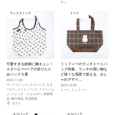
ディ
ウッドストック
トート
可愛すぎる総柄に胸キュン！
ミッフィーのランチトートバ
スヌーピー×ベアの折りたた
ッグ特集。ランチや買い物な
みバッグ３選
ど様々な場面で使える、おし
ゃれデザイ...
2025.11.08
ウッドストック
,
エコバッグ
,
スヌ
2025.10.08
ーピー
,
トート
,
バッグ
,
ファッショ
トート
,
ミッフィー
ン
,
リュック・ショルダー
,
収納用
品
,
旅行用品
,
生活雑貨
セカイ
エコバッグ
エコバッグ