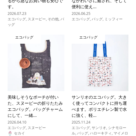
るから急なお買い物も安心で
なかわいさに癒され、そして
す。
便利に使え...
2026.07.23
2026.06.25
エコバッグ
,
スヌーピー
,
その他
,
バ
エコバッグ
,
バッグ
,
ミッフィー
ッグ
エコバッグ
エコバッグ
美味しそうなポーチが付い
サンリオのエコバッグ。大き
た、スヌーピーの折りたたみ
く使ってコンパクトに持ち運
エコバッグ。バッグチャーム
べます。ポリエチレン製で水
にして、一緒...
に強く、軽...
2026.04.10
2025.11.24
エコバッグ
,
スヌーピー
エコバッグ
,
サンリオ
,
シナモロー
セカイ
ル
,
バッグ
,
ハローキティ
,
マイメロ