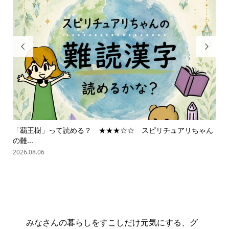


「覇王樹」って読める？ ★★★☆☆ スピリチュアリちゃん
ス
の難...
202
2026.08.06
みなさんの暮らしをすこしだけ元気にする、グ