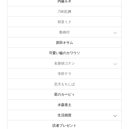
内藤ルネ
刀剣乱舞
初音ミク
動画付
原田オサム
可愛い嘘のカワウソ
名探偵コナン
寺田テラ
忠犬もちしば
星のカービィ
水森亜土
生活雑貨
読者プレゼント