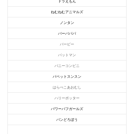
ドラえもん
ねむねむアニマルズ
ノンタン
バーバパパ
バービー
バットマン
バニーコンビニ
パペットスンスン
はらぺこあおむし
ハリーポッター
パワーパフガールズ
パンどろぼう
ピーターラビット