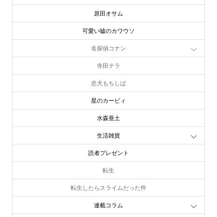
原田オサム
可愛い嘘のカワウソ
名探偵コナン
寺田テラ
忠犬もちしば
星のカービィ
水森亜土
生活雑貨
読者プレゼント
転生
転生したらスライムだった件
連載コラム