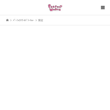
ﾊﾟｰﾌｪｸﾄﾜｰﾙﾄﾞﾄｰｷｮｰ
限定