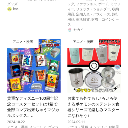
グッズ
ッグ
,
ファッション
,
ポーチ
,
ミッフ
kos
ィー
,
リュック・ショルダー
,
収納
用品
,
定期入れ・パスケース
,
旅行
用品
,
生活雑貨
,
財布・コインケー
ス
セカイ
アニメ・漫画
アニメ・漫画
貴重なディズニー100周年記
お家でも外でも♪いろいろ使
念コースターセットは1箱で
えるポケモンのステンレス食
全部コンプ出来ちゃうマジカ
器シリーズで楽しみマスター
ルボックス。...
になれそう♪
2024.10.22
2024.09.11
アニメ・漫画
,
インテリア
,
ヴィラ
アニメ・漫画
,
インテリア
,
お部屋