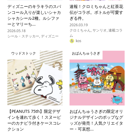
ディズニーのキラキラのスパ
速報！クロミちゃんと紅茶花
ンコール入りが楽しいシャカ
伝がコラボ。ボトルが可愛す
シャカシール2種。ルシファ
ぎる件。
ーとマリーち...
2026.03.19
クロミちゃん
,
サンリオ
,
連載コラ
2026.05.18
ム
シール・ステッカー
,
ディズニー
kos
ウッドストック
おぱんちゅうさぎ
【PEANUTS 75th】限定デザ
おぱんちゅうさぎの限定オリ
インを連れて歩く！スヌーピ
ジナルデザインのポップなグ
ーのカナビラ付きケースコレ
ッズが発売！人気クリエイタ
クション
ー・可哀想...