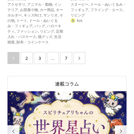
アクセサリ
,
アニマル・動物
,
イン
スヌーピー
,
ドール・ぬいぐるみ・
テリア
,
お部屋小物
,
カー用品
,
キー
フィギュア
,
フライング・エース
,
ホルダー
,
キッズ向け
,
サンリオ
,
そ
リビング
の他
,
トート
,
ドール・ぬいぐる
kos
み・フィギュア
,
バッグ
,
ハローキ
ティ
,
ファッション
,
リビング
,
定期
入れ・パスケース
,
猫グッズ
,
生活
雑貨
,
財布・コインケース
1
2
3
…
7

連載コラム

