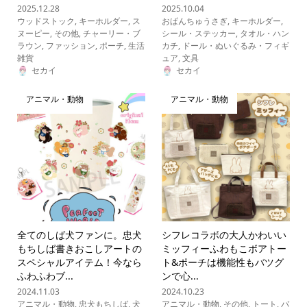
2025.12.28
2025.10.04
ウッドストック
,
キーホルダー
,
ス
おぱんちゅうさぎ
,
キーホルダー
,
ヌーピー
,
その他
,
チャーリー・ブ
シール・ステッカー
,
タオル・ハン
ラウン
,
ファッション
,
ポーチ
,
生活
カチ
,
ドール・ぬいぐるみ・フィギ
雑貨
ュア
,
文具
セカイ
セカイ
アニマル・動物
アニマル・動物
全てのしば犬ファンに。忠犬
シフレコラボの大人かわいい
もちしば書きおこしアートの
ミッフィーふわもこボアトー
スペシャルアイテム！今なら
ト&ポーチは機能性もバツグ
ふわふわブ...
ンで心...
2024.11.03
2024.10.23
アニマル・動物
,
忠犬もちしば
,
犬
アニマル・動物
,
その他
,
トート
,
バ