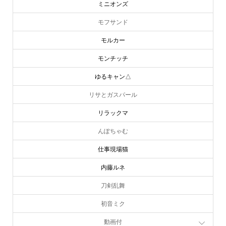
ミニオンズ
モフサンド
モルカー
モンチッチ
ゆるキャン△
リサとガスパール
リラックマ
んぽちゃむ
仕事現場猫
内藤ルネ
刀剣乱舞
初音ミク
動画付