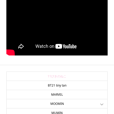
11ぴきのねこ
BT21 tiny tan
MARVEL
MOOMIN
MUMIN