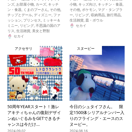
ンズ
,
お部屋小物
,
カーズ
,
キッチ
小物
,
キッズ向け
,
キッチン・食器
,
ン・食器
,
くまのプーさん
,
その他
,
その他
,
ポケモン
,
マグ・タンブラ
チップとデール
,
ディズニー
,
ファ
ー
,
リビング
,
収納用品
,
旅行用品
,
ッション
,
プリンセス
,
ミッキー＆
生活雑貨
,
皿・ボウル
ミニー
,
リビング
,
不思議の国のア
セカイ
リス
,
生活雑貨
,
美女と野獣
セカイ
アクセサリ
スヌーピー
50周年YEARスタート！激レ
今日のシュタイフさん。 限
アキティちゃんの復刻デザイ
定1500体シリアルナンバー入
ンぬいぐるみをGETできるチ
りのフライング・エースのス
ャンスは今だけ...
ヌーピー。
2024.09.02
2024.08.16