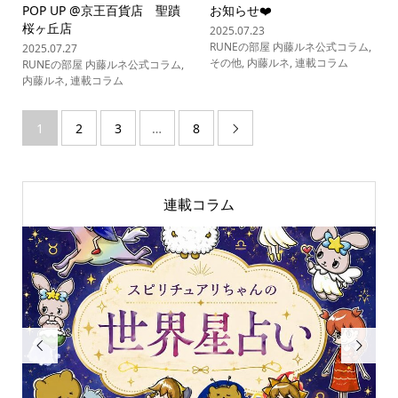
POP UP @京王百貨店 聖蹟
お知らせ❤️
桜ヶ丘店
2025.07.23
RUNEの部屋 内藤ルネ公式コラム
,
2025.07.27
その他
,
内藤ルネ
,
連載コラム
RUNEの部屋 内藤ルネ公式コラム
,
内藤ルネ
,
連載コラム
1
2
3
…
8

連載コラム

