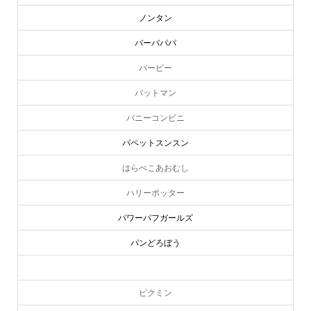
ノンタン
バーバパパ
バービー
バットマン
バニーコンビニ
パペットスンスン
はらぺこあおむし
ハリーポッター
パワーパフガールズ
パンどろぼう
ピーターラビット
ピクミン