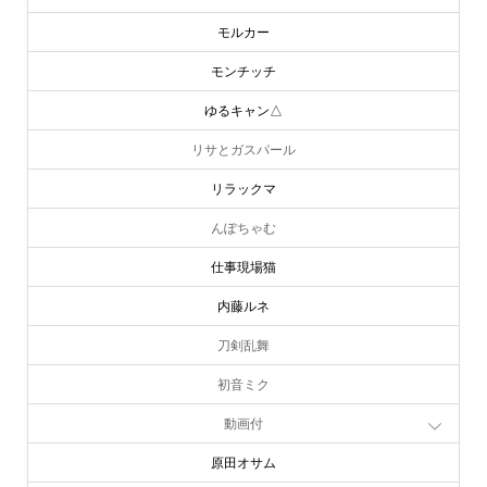
モルカー
モンチッチ
ゆるキャン△
リサとガスパール
リラックマ
んぽちゃむ
仕事現場猫
内藤ルネ
刀剣乱舞
初音ミク
動画付
原田オサム