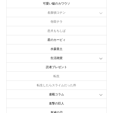
可愛い嘘のカワウソ
名探偵コナン
寺田テラ
忠犬もちしば
星のカービィ
水森亜土
生活雑貨
読者プレゼント
転生
転生したらスライムだった件
連載コラム
進撃の巨人
鬼滅の刃