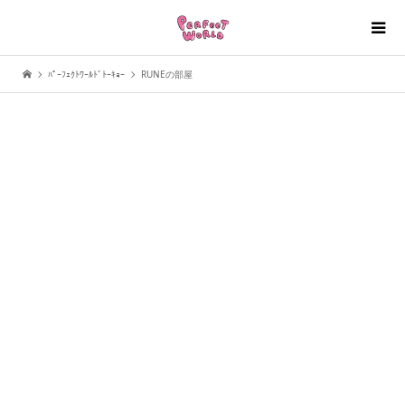
ﾊﾟｰﾌｪｸﾄﾜｰﾙﾄﾞﾄｰｷｮｰ
RUNEの部屋