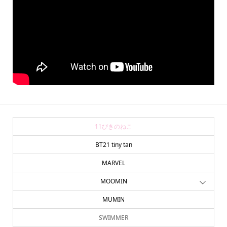
11ぴきのねこ
BT21 tiny tan
MARVEL
MOOMIN
MUMIN
SWIMMER