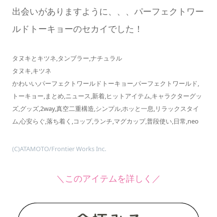
出会いがありますように、、、パーフェクトワー
ルドトーキョーのセカイでした！
タヌキとキツネ,タンブラー,ナチュラル
タヌキ,キツネ
かわいい,パーフェクトワールドトーキョー,パーフェクトワールド,
トーキョー,まとめ,ニュース,新着,ヒットアイテム,キャラクターグッ
ズ,グッズ,2way,真空二重構造,シンプル,ホッと一息,リラックスタイ
ム,心安らぐ,落ち着く,コップ,ランチ,マグカップ,普段使い,日常,neo
(C)ATAMOTO/Frontier Works Inc.
＼このアイテムを詳しく／