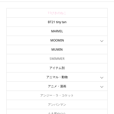
11ぴきのねこ
BT21 tiny tan
MARVEL
MOOMIN
MUMIN
SWIMMER
アイテム別
アニマル・動物
アニメ・漫画
アンジー・ラ・コケット
アンパンマン
online store
company info
contact us
share me!
うる星やつら