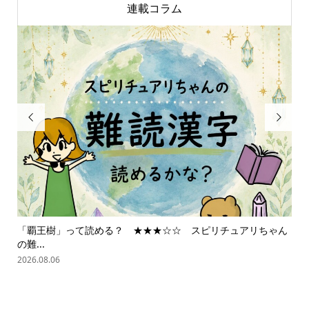
連載コラム


「覇王樹」って読める？ ★★★☆☆ スピリチュアリちゃん
ス
の難...
202
2026.08.06