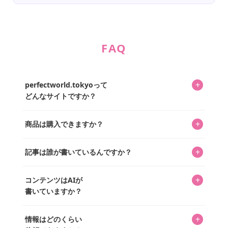
FAQ
+
perfectworld.tokyoって
どんなサイトですか？
キャラクターとそのグッズの楽しさと素敵さを皆さんに知
+
商品は購入できますか？
ってもらうニュースサイトです。運営はキャラグッズコレ
クターであるパーフェクト・ワールド株式会社と編集長KOS
編集部が運営するコレクターズオンラインショップ
を中心に行われており、私たちは実際に40,000種のキャラグ
+
記事は誰が書いているんですか？
「perfectworld.shop」で、ほとんど全てのアイテムを購
ッズを扱うオンラインショップ「perfectworld.shop」のた
入・予約申し込みできます。多くの記事の最下部にリンク
キャラグッズファンの編集部メンバーがひとつひとつ書い
めに、商品をひとつずつ選び、写真を撮っています。
があり、そこからジャンプできます。
+
コンテンツはAIが
ています。記事内の99%を超えるほぼすべての写真も、1枚
書いていますか？
ずつ心を込めて自分たちで撮影したものです。さらに、10
年以上のコレクター経験を持ち、自身で40,000点のキャラグ
いいえ。全てのコンテンツはキャラグッズファンの人間が
ッズを収集し、月に1,000点の新商品を選定・購入する編集
+
情報はどのくらい
書いています。AIは使用していません。編集長KOSが最終確