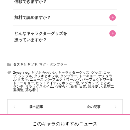
長KOSが全記事を監修しています。
信頼できますか？
認を行い、手動で更新しています。
私見たっぷりに書いていますが、ファンとしての正直な思
+
無料で読めますか？
いをお届けすることは保証します。なお、記事内に価格は
掲載していません。価格は店舗や時期によって変動するた
はい、全て無料です。
め、正確な情報をお伝えできないからです。
+
どんなキャラクターグッズを
扱っていますか？
スヌーピー、ミッフィー、サンリオ、ディズニー、おぱん
ちゅうさぎ、パペットスンスン……あげるとキリがありませ
ん！200種以上のトレンディなキャラクターやアニメキャラ
タヌキとキツネ
,
マグ・タンブラー
をご紹介しています。生まれたばかりの新しいキャラクタ
2way
,
neo
,
キツネ かわいい
,
キャラクターグッズ
,
グッズ
,
コッ
プ
,
シンプル
,
タヌキとキツネ
,
タンブラー
,
トーキョー
,
ナチュラ
ーをいち早く皆さんにお届けすることも、私たちの使命の
ル タヌキ
,
ニュース
,
パーフェクトワールド
,
パーフェクトワール
ドトーキョー
,
ヒットアイテム
,
ホッと一息
,
マグカップ
,
まとめ
,
ひとつです。
ランチ
,
リラックスタイム
,
心安らぐ
,
新着
,
日常
,
普段使い
,
真空二
重構造
,
落ち着く
このキャラのおすすめニュース